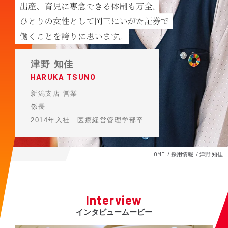
津野 知佳
HARUKA TSUNO
新潟支店 営業
係長
2014年入社 医療経営管理学部卒
HOME
採用情報
津野 知佳
Interview
インタビュームービー