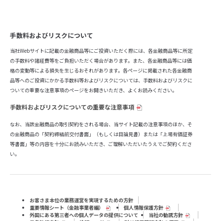
手数料およびリスクについて
当社Webサイトに記載の金融商品等にご投資いただく際には、各金融商品等に所定
の手数料や諸経費等をご負担いただく場合があります。また、各金融商品等には価
格の変動等による損失を生じるおそれがあります。各ページに掲載された各金融商
品等へのご投資にかかる手数料等およびリスクについては、手数料およびリスクに
ついての重要な注意事項のページをお開きいただき、よくお読みください。
手数料およびリスクについての重要な注意事項
なお、当該金融商品の取引契約をされる場合、当サイト記載の注意事項のほか、そ
の金融商品の「契約締結前交付書面」（もしくは目論見書）または「上場有価証券
等書面」等の内容を十分にお読みいただき、ご理解いただいたうえでご契約くださ
い。
お客さま本位の業務運営を実現するための方針
重要情報シート（⾦融事業者編）
個人情報保護方針
外国にある第三者への個人データの提供について
当社の勧誘方針