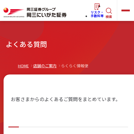
リスク・
キ
手数料等
検索
ー
ワ
キ
よくある質問
ー
ー
ワ
ド
ー
で
らくらく
ネット情報便
HOME
店舗のご案内
らくらく情報便
ド
探
で
す
探
法人(オーナー)さま向けサービス
す
お客さまからのよくあるご質問をまとめています。
岡三にいがたと始める