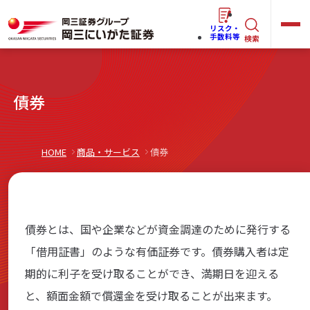
リスク・
キ
手数料等
検索
ー
ワ
キ
債券
ー
ー
ワ
ド
ー
で
らくらく
ネット情報便
HOME
商品・サービス
債券
ド
探
で
す
探
法人(オーナー)さま向けサービス
す
債券とは、国や企業などが資金調達のために発行する
「借用証書」のような有価証券です。債券購入者は定
期的に利子を受け取ることができ、満期日を迎える
岡三にいがたと始める
と、額面金額で償還金を受け取ることが出来ます。