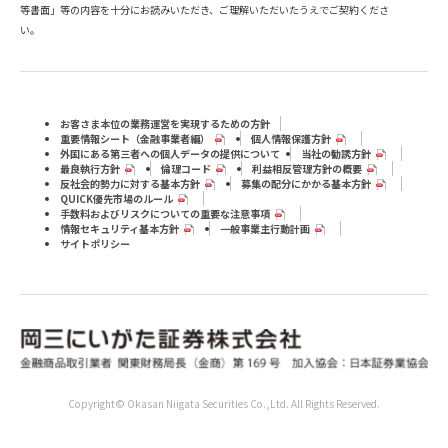
等書面」等の内容を十分にお読みいただき、ご理解いただいたうえでご契約くださ
い。
お客さま本位の業務運営を実現するための方針
重要情報シート（⾦融事業者編）
個人情報保護方針
外国にある第三者への個人データの提供について
当社の勧誘方針
最良執行方針
倫理コード
利益相反管理方針の概要
反社会的勢力に対する基本方針
募集の配分にかかる基本方針
QUICK優先市場のルール
手数料およびリスクについての重要な注意事項
情報セキュリティ基本方針
一般事業主行動計画
サイトポリシー
Copyright© Okasan Niigata Securities Co.,Ltd. All Rights Reserved.