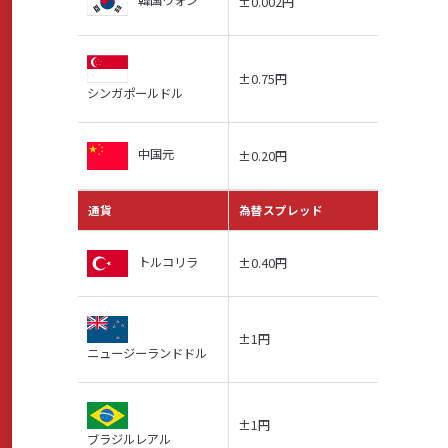
韓国ウォン
±0.002円
±0.75円
シンガポールドル
中国元
±0.20円
通貨
為替スプレッド
トルコリラ
±0.40円
±1円
ニュージーランドドル
±1円
ブラジルレアル