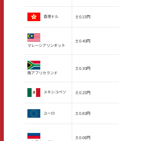
香港ドル
±0.15円
±0.40円
マレーシアリンギット
±0.30円
南アフリカランド
メキシコペソ
±0.25円
ユーロ
±0.80円
±0.08円