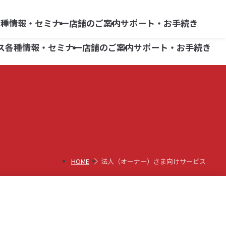
らくらく
よくあるご質問
ネット情報便
各種情報・セミナー
店舗のご案内
サポート・お手続き
リスク・手数料等
ス
各種情報・セミナー
店舗のご案内
サポート・お手続き
商品別ガイド
広報誌「ON -オン-」
柏崎支店
よくあるご質問
三条支店
商品別ガイド
広報誌「ON -オン-」
柏崎支店
よくあるご質問
債券
小出支店
三条支店
iDeCo
債券
六日町営業所
小出支店
iDeCo
HOME
法人（オーナー）さま向けサービス
六日町営業所
株式等移管手数料キャッシュバック
株式等移管手数料キャッシュバック