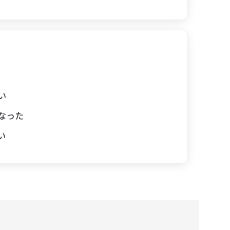
い
なった
い