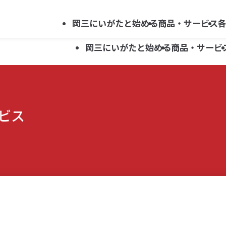
法人向け
会社案内
採用情報
キ
サービス
岡三にいがたと始める
商品・サービス
ー
岡三にいがたと始める
商品・サービ
ワ
ー
ド
資産運用ガイド
新潟県関連ほか 上場企業レポート
新潟支店
らくらくネット情報便利用申込み
で
岡三にいがた証券ではじめる
セミナー・イベント案内
上越支店
お問い合わせ
ビス
資産運用ガイド
新潟県関連ほか 上場企業レポート
新潟支店
らくらくネット情報便利用申込み
投資信託
探
新井支店
す
岡三にいがた証券ではじめる
セミナー・イベント案内
上越支店
お問い合わせ
こどもNISA
投資信託
五泉支店
新井支店
こどもNISA
五泉支店
らくらくネット情報便
らくらくネット情報便