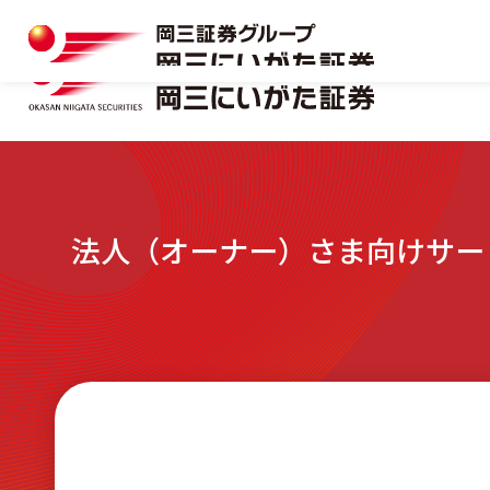
岡三にいがた証券の特長
マーケット情報一覧
本店
口座開設
おトクな制度を味方につける
キャンペーン情報
十日町支店
資料請求フォーム
法人（オーナー）さま向けサー
株式
岡三にいがた証券の特長
マーケット情報一覧
本店
口座開設
見附支店
おトクな制度を味方につける
キャンペーン情報
十日町支店
資料請求フォーム
NISA
株式
新発田支店
見附支店
NISA
小千谷営業所
新発田支店
相続・贈与サポート
小千谷営業所
リアルタイム口座振替サービス
相続・贈与サポート