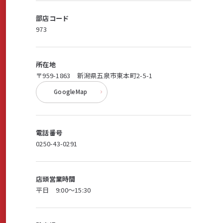
部店コード
商品・サービス
973
各種情報・セミナー
所在地
〒959-1863 新潟県五泉市東本町2-5-1
GoogleMap
店舗のご案内
電話番号
サポート・お手続き
0250-43-0291
会社案内
店頭営業時間
平日 9:00〜15:30
採用情報