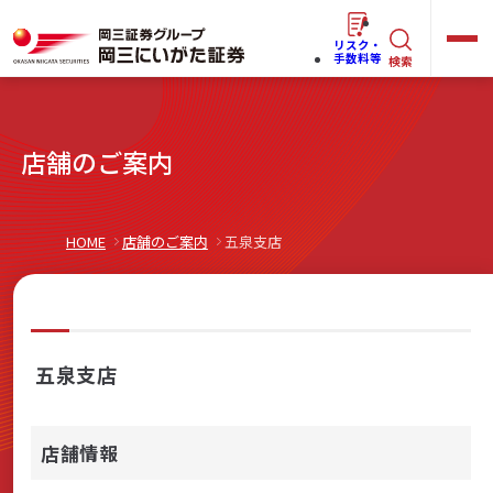
リスク・
キ
手数料等
検索
ー
ワ
キ
店舗のご案内
ー
ー
ワ
ド
ー
で
らくらく
ネット情報便
HOME
店舗のご案内
五泉支店
ド
探
で
す
探
法人(オーナー)さま向けサービス
す
五泉支店
岡三にいがたと始める
店舗情報