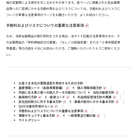
格の変動等による損失を生じるおそれがあります。各ページに掲載された各金融商
品等へのご投資にかかる手数料等およびリスクについては、手数料およびリスクに
ついての重要な注意事項のページをお開きいただき、よくお読みください。
手数料およびリスクについての重要な注意事項
なお、当該金融商品の取引契約をされる場合、当サイト記載の注意事項のほか、そ
の金融商品の「契約締結前交付書面」（もしくは目論見書）または「上場有価証券
等書面」等の内容を十分にお読みいただき、ご理解いただいたうえでご契約くださ
い。
お客さま本位の業務運営を実現するための方針
重要情報シート（⾦融事業者編）
個人情報保護方針
外国にある第三者への個人データの提供について
当社の勧誘方針
最良執行方針
倫理コード
利益相反管理方針の概要
反社会的勢力に対する基本方針
募集の配分にかかる基本方針
QUICK優先市場のルール
手数料およびリスクについての重要な注意事項
情報セキュリティ基本方針
一般事業主行動計画
サイトポリシー