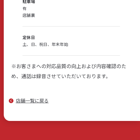
駐車場
有
店舗裏
サステナビリティ
定休日
土、日、祝日、年末年始
よくあるご質問はこちら
※お客さまへの対応品質の向上および内容確認のた
め、通話は録音させていただいております。
問い合わせフォーム
店舗一覧に戻る
お電話でのお問い合わせ
0120-03-4649
受付時間：9:00～17:00（土・日・祝日を除く）