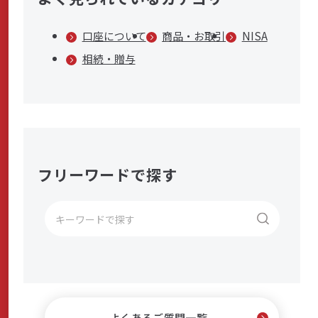
商品・サービス
口座について
商品・お取引
NISA
相続・贈与
各種情報・セミナー
店舗のご案内
フリーワードで探す
サポート・お手続き
キ
ー
会社案内
ワ
ー
ド
採用情報
よくあるご質問一覧