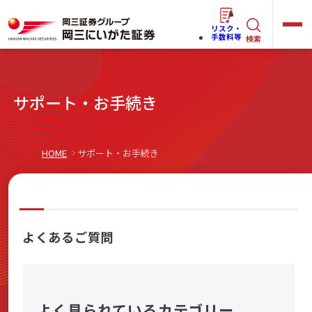
リスク・
キ
手数料等
検索
ー
ワ
キ
サポート・お手続き
ー
ー
ワ
ド
ー
で
らくらく
ネット情報便
HOME
サポート・お手続き
ド
探
で
す
探
法人(オーナー)さま向けサービス
す
よくあるご質問
岡三にいがたと始める
よく見られているカテゴリー