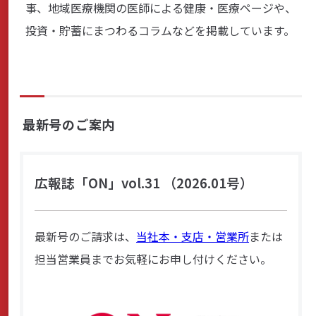
事、地域医療機関の医師による健康・医療ページや、
商品・サービス
投資・貯蓄にまつわるコラムなどを掲載しています。
各種情報・セミナー
最新号のご案内
店舗のご案内
広報誌「ON」vol.31 （2026.01号）
サポート・お手続き
最新号のご請求は、
当社本・支店・営業所
または
会社案内
担当営業員までお気軽にお申し付けください。
採用情報