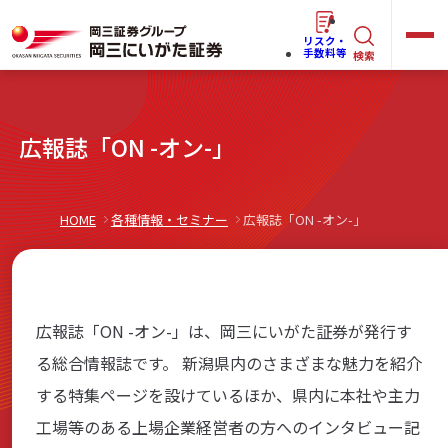
リスク・
キ
手数料等
検索
ー
ワ
キ
広報誌「ON -オン-」
ー
ー
ワ
ド
ー
で
らくらく
ネット情報便
HOME
各種情報・セミナー
広報誌「ON -オン-」
ド
探
で
す
探
法人(オーナー)さま向けサービス
す
広報誌「ON -オン-」は、岡三にいがた証券が発行す
る総合情報誌です。 新潟県内のさまざまな魅力を紹介
する特集ページを設けているほか、県内に本社や主力
岡三にいがたと始める
工場等のある上場企業経営者の方へのインタビュー記