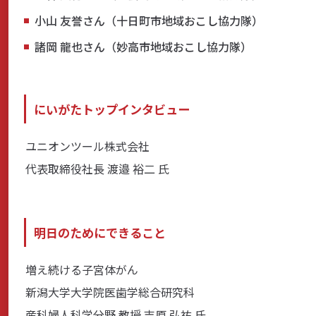
小山 友誉さん（十日町市地域おこし協力隊）
商品・サービス
諸岡 龍也さん（妙高市地域おこし協力隊）
各種情報・セミナー
にいがたトップインタビュー
店舗のご案内
ユニオンツール株式会社
代表取締役社長 渡邉 裕二 氏
サポート・お手続き
明日のためにできること
会社案内
増え続ける子宮体がん
新潟大学大学院医歯学総合研究科
採用情報
産科婦人科学分野 教授 吉原 弘祐 氏