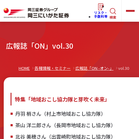
リスク・
キ
手数料等
検索
ー
ワ
キ
広報誌「ON」vol.30
ー
ー
ワ
ド
ー
で
らくらく
ネット情報便
HOME
各種情報・セミナー
広報誌「ON -オン-」
vol.30
ド
探
で
す
探
法人(オーナー)さま向けサービス
す
特集「地域おこし協力隊と芽吹く未来」
丹羽 梢さん（村上市地域おこし協力隊）
茶山 洋二郎さん（長岡市地域おこし協力隊）
岡三にいがたと始める
北谷 美穂さん（出雲崎町地域おこし協力隊）