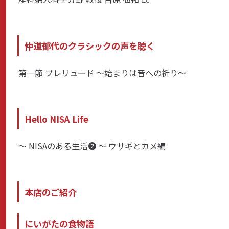
サステナビリティ
仲道郁代のクラシックの声を聴く
第一節 プレリュード 〜始まりは音への祈り〜
よくあるご質問はこちら
Hello NISA Life
問い合わせフォーム
〜 NISAのある生活❷ 〜 ウサギとカメ編
お電話でのお問い合わせ
本店のご紹介
0120-03-4649
受付時間：9:00～17:00（土・日・祝日を除く）
にいがたの食物語