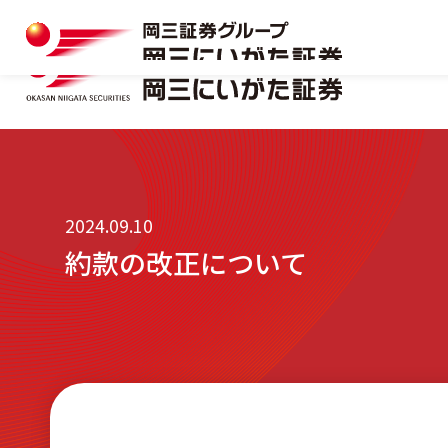
岡三にいがた証券の特長
マーケット情報一覧
本店
口座開設
おトクな制度を味方につける
キャンペーン情報
十日町支店
資料請求フォーム
株式
岡三にいがた証券の特長
マーケット情報一覧
本店
口座開設
2024.09.10
約款の改正について
見附支店
おトクな制度を味方につける
キャンペーン情報
十日町支店
資料請求フォーム
NISA
株式
新発田支店
見附支店
NISA
小千谷営業所
新発田支店
相続・贈与サポート
小千谷営業所
リアルタイム口座振替サービス
相続・贈与サポート