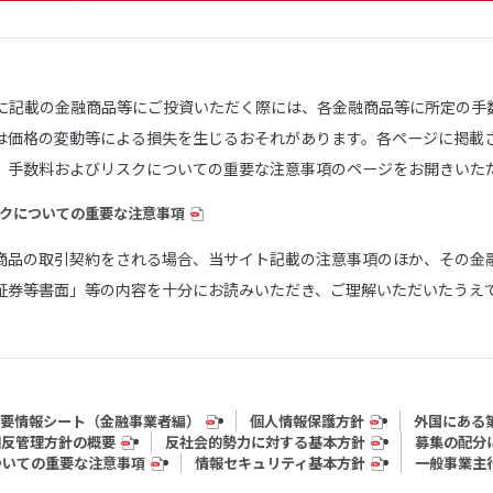
トに記載の金融商品等にご投資いただく際には、各金融商品等に所定の手
は価格の変動等による損失を生じるおそれがあります。各ページに掲載
、手数料およびリスクについての重要な注意事項のページをお開きいた
クについての重要な注意事項
商品の取引契約をされる場合、当サイト記載の注意事項のほか、その金
証券等書面」等の内容を十分にお読みいただき、ご理解いただいたうえ
要情報シート（⾦融事業者編）
個人情報保護方針
外国にある
相反管理方針の概要
反社会的勢力に対する基本方針
募集の配分
ついての重要な注意事項
情報セキュリティ基本方針
一般事業主