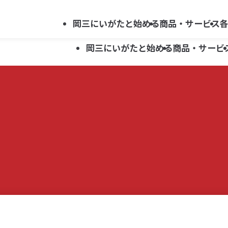
法人向け
会社案内
採用情報
キ
サービス
岡三にいがたと始める
商品・サービス
ー
岡三にいがたと始める
商品・サービ
ワ
ー
ド
資産運用ガイド
新潟県関連ほか 上場企業レポート
新潟支店
らくらくネット情報便利用申込み
で
岡三にいがた証券ではじめる
セミナー・イベント案内
上越支店
お問い合わせ
資産運用ガイド
新潟県関連ほか 上場企業レポート
新潟支店
らくらくネット情報便利用申込み
投資信託
探
新井支店
す
岡三にいがた証券ではじめる
セミナー・イベント案内
上越支店
お問い合わせ
こどもNISA
投資信託
五泉支店
新井支店
こどもNISA
五泉支店
らくらくネット情報便
らくらくネット情報便