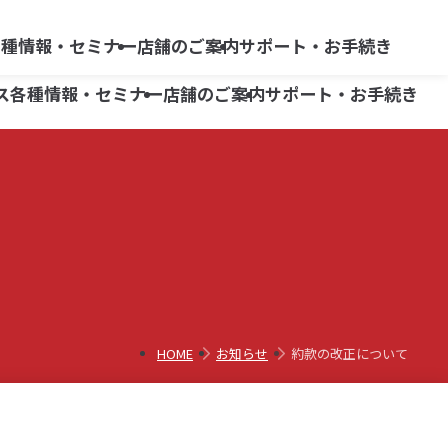
らくらく
よくあるご質問
ネット情報便
各種情報・セミナー
店舗のご案内
サポート・お手続き
リスク・手数料等
ス
各種情報・セミナー
店舗のご案内
サポート・お手続き
商品別ガイド
広報誌「ON -オン-」
柏崎支店
よくあるご質問
三条支店
商品別ガイド
広報誌「ON -オン-」
柏崎支店
よくあるご質問
債券
小出支店
三条支店
iDeCo
債券
六日町営業所
小出支店
iDeCo
六日町営業所
HOME
お知らせ
約款の改正について
株式等移管手数料キャッシュバック
株式等移管手数料キャッシュバック