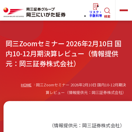
リスク・
キ
手数料等
検索
ー
ワ
キ
岡三Zoomセミナー 2026年2月10日 国
ー
ー
ワ
内10-12月期決算レビュー（情報提供
ド
ー
元：岡三証券株式会社）
で
らくらく
ネット情報便
ド
探
で
す
探
HOME
岡三Zoomセミナー 2026年2月10日 国内10-12月期決
法人(オーナー)さま向けサービス
す
算レビュー（情報提供元：岡三証券株式会社）
岡三にいがたと始める
（情報提供元：岡三証券株式会社）