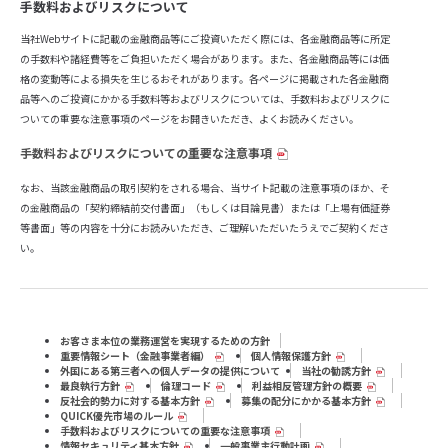
手数料およびリスクについて
当社Webサイトに記載の金融商品等にご投資いただく際には、各金融商品等に所定
の手数料や諸経費等をご負担いただく場合があります。また、各金融商品等には価
格の変動等による損失を生じるおそれがあります。各ページに掲載された各金融商
品等へのご投資にかかる手数料等およびリスクについては、手数料およびリスクに
ついての重要な注意事項のページをお開きいただき、よくお読みください。
手数料およびリスクについての重要な注意事項
なお、当該金融商品の取引契約をされる場合、当サイト記載の注意事項のほか、そ
の金融商品の「契約締結前交付書面」（もしくは目論見書）または「上場有価証券
等書面」等の内容を十分にお読みいただき、ご理解いただいたうえでご契約くださ
い。
お客さま本位の業務運営を実現するための方針
重要情報シート（⾦融事業者編）
個人情報保護方針
外国にある第三者への個人データの提供について
当社の勧誘方針
最良執行方針
倫理コード
利益相反管理方針の概要
反社会的勢力に対する基本方針
募集の配分にかかる基本方針
QUICK優先市場のルール
手数料およびリスクについての重要な注意事項
情報セキュリティ基本方針
一般事業主行動計画