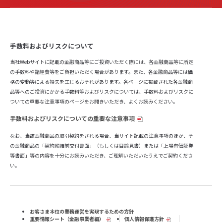
手数料およびリスクについて
当社Webサイトに記載の金融商品等にご投資いただく際には、各金融商品等に所定
の手数料や諸経費等をご負担いただく場合があります。また、各金融商品等には価
格の変動等による損失を生じるおそれがあります。各ページに掲載された各金融商
品等へのご投資にかかる手数料等およびリスクについては、手数料およびリスクに
ついての重要な注意事項のページをお開きいただき、よくお読みください。
手数料およびリスクについての重要な注意事項
なお、当該金融商品の取引契約をされる場合、当サイト記載の注意事項のほか、そ
の金融商品の「契約締結前交付書面」（もしくは目論見書）または「上場有価証券
等書面」等の内容を十分にお読みいただき、ご理解いただいたうえでご契約くださ
い。
お客さま本位の業務運営を実現するための方針
重要情報シート（⾦融事業者編）
個人情報保護方針