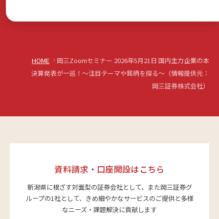
HOME
岡三Zoomセミナー 2026年5月21日 国内主力企業の本
決算発表が一巡！～注目テーマや銘柄を探る～（情報提供元：
岡三証券株式会社）
資料請求・口座開設はこちら
新潟県に根ざす対面型の証券会社として、また岡三証券グ
ループの1社として、
きめ細やかなサービスのご提供と多様
なニーズ・課題解決に貢献します