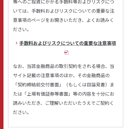
等へのご投資にかかる手数料等およびリスクにつ
いては、手数料およびリスクについての重要な注
サステナビリティ
意事項のページをお開きいただき、よくお読みく
ださい。
手数料およびリスクについての重要な注意事項
よくあるご質問はこちら
なお、当該金融商品の取引契約をされる場合、当
サイト記載の注意事項のほか、その金融商品の
問い合わせフォーム
「契約締結前交付書面」（もしくは目論見書）ま
たは「上場有価証券等書面」等の内容を十分にお
読みいただき、ご理解いただいたうえでご契約く
お電話でのお問い合わせ
0120-03-4649
ださい。
受付時間：9:00～17:00（土・日・祝日を除く）