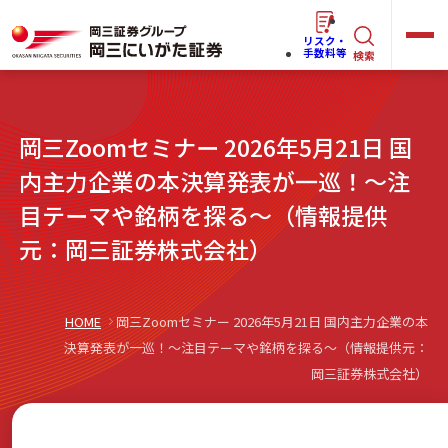
リスク・
キ
手数料等
検索
ー
ワ
キ
岡三Zoomセミナー 2026年5月21日 国
ー
ー
ワ
内主力企業の本決算発表が一巡！～注
ド
ー
目テーマや銘柄を探る～（情報提供
で
らくらく
ネット情報便
ド
元：岡三証券株式会社）
探
で
す
探
法人(オーナー)さま向けサービス
す
HOME
岡三Zoomセミナー 2026年5月21日 国内主力企業の本
決算発表が一巡！～注目テーマや銘柄を探る～（情報提供元：
岡三証券株式会社）
岡三にいがたと始める