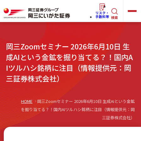
リスク・
キ
手数料等
検索
ー
ワ
キ
岡三Zoomセミナー 2026年6月10日 生
ー
ー
ワ
成AIという金鉱を掘り当てる？！国内A
ド
ー
Iツルハシ銘柄に注目（情報提供元：岡
で
らくらく
ネット情報便
ド
三証券株式会社）
探
で
す
探
法人(オーナー)さま向けサービス
す
HOME
岡三Zoomセミナー 2026年6月10日 生成AIという金鉱
を掘り当てる？！国内AIツルハシ銘柄に注目（情報提供元：岡
三証券株式会社）
岡三にいがたと始める