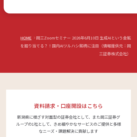
HOME
岡三Zoomセミナー 2026年6月10日 生成AIという金鉱
を掘り当てる？！国内AIツルハシ銘柄に注目（情報提供元：岡
三証券株式会社）
資料請求・口座開設はこちら
新潟県に根ざす対面型の証券会社として、また岡三証券グ
ループの1社として、
きめ細やかなサービスのご提供と多様
なニーズ・課題解決に貢献します