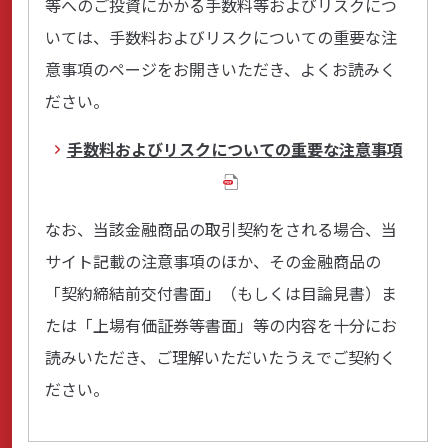
等へのご投資にかかる手数料等およびリスクにつ
いては、手数料およびリスクについての重要な注
サステナビリティ
意事項のページをお開きいただき、よくお読みく
ださい。
手数料およびリスクについての重要な注意事項
よくあるご質問はこちら
なお、当該金融商品の取引契約をされる場合、当
サイト記載の注意事項のほか、その金融商品の
問い合わせフォーム
「契約締結前交付書面」（もしくは目論見書）ま
たは「上場有価証券等書面」等の内容を十分にお
読みいただき、ご理解いただいたうえでご契約く
お電話でのお問い合わせ
0120-03-4649
ださい。
受付時間：9:00～17:00（土・日・祝日を除く）