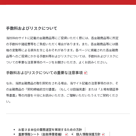
手数料およびリスクについて
当社Webサイトに記載の金融商品等にご投資いただく際には、各金融商品等に所定
の手数料や諸経費等をご負担いただく場合があります。また、各金融商品等には価
格の変動等による損失を生じるおそれがあります。各ページに掲載された各金融商
品等へのご投資にかかる手数料等およびリスクについては、手数料およびリスクに
ついての重要な注意事項のページをお開きいただき、よくお読みください。
手数料およびリスクについての重要な注意事項
なお、当該金融商品の取引契約をされる場合、当サイト記載の注意事項のほか、そ
の金融商品の「契約締結前交付書面」（もしくは目論見書）または「上場有価証券
等書面」等の内容を十分にお読みいただき、ご理解いただいたうえでご契約くださ
い。
お客さま本位の業務運営を実現するための方針
重要情報シート（⾦融事業者編）
個人情報保護方針