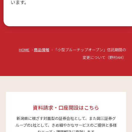
います。
商品・サービス
各種情報・セミナー
HOME
商品情報
「小型ブルーチップオープン」信託期間の
店舗のご案内
変更について（野村AM）
サポート・お手続き
会社案内
資料請求・口座開設はこちら
新潟県に根ざす対面型の証券会社として、また岡三証券グ
ループの1社として、
きめ細やかなサービスのご提供と多様
採用情報
なニーズ・課題解決に貢献します