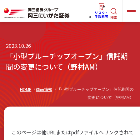
リスク・
キ
手数料等
検索
ー
ワ
キ
2023.10.26
ー
ー
「小型ブルーチップオープン」信託期
ワ
ド
ー
間の変更について（野村AM）
で
らくらく
ネット情報便
ド
探
で
す
探
HOME
商品情報
「小型ブルーチップオープン」信託期間の
法人(オーナー)さま向けサービス
変更について（野村AM）
す
岡三にいがたと始める
このページは他URLまたはpdfファイルへリンクされて