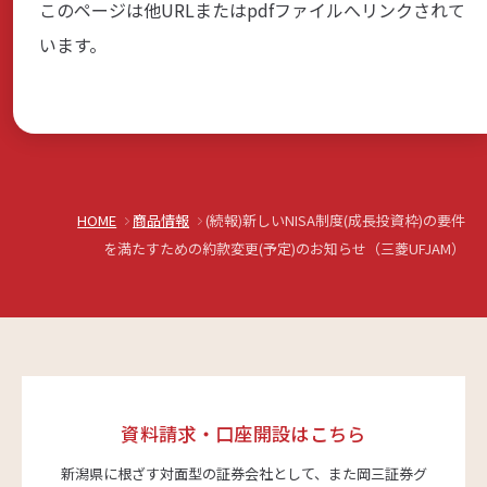
このページは他URLまたはpdfファイルへリンクされて
商品・サービス
います。
各種情報・セミナー
店舗のご案内
HOME
商品情報
(続報)新しいNISA制度(成長投資枠)の要件
を満たすための約款変更(予定)のお知らせ（三菱UFJAM）
サポート・お手続き
会社案内
資料請求・口座開設はこちら
採用情報
新潟県に根ざす対面型の証券会社として、また岡三証券グ