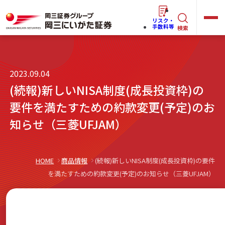
リスク・
キ
手数料等
検索
ー
ワ
キ
2023.09.04
ー
ー
(続報)新しいNISA制度(成長投資枠)の
ワ
ド
ー
要件を満たすための約款変更(予定)のお
で
らくらく
ネット情報便
ド
知らせ（三菱UFJAM）
探
で
す
探
法人(オーナー)さま向けサービス
す
HOME
商品情報
(続報)新しいNISA制度(成長投資枠)の要件
を満たすための約款変更(予定)のお知らせ（三菱UFJAM）
岡三にいがたと始める