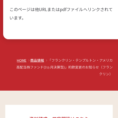
このページは他URLまたはpdfファイルへリンクされて
商品・サービス
います。
各種情報・セミナー
店舗のご案内
HOME
商品情報
「フランクリン・テンプルトン・アメリカ
高配当株ファンド(3ヵ月決算型)」約款変更のお知らせ（フラン
サポート・お手続き
クリン）
会社案内
採用情報