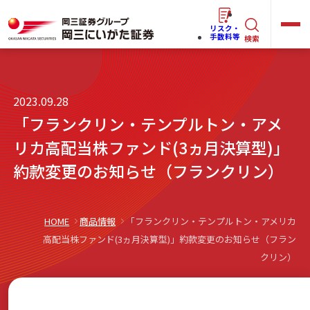
リスク・
キ
手数料等
検索
ー
ワ
キ
2023.09.28
ー
ー
「フランクリン・テンプルトン・アメ
ワ
ド
ー
リカ高配当株ファンド(3ヵ月決算型)」
で
らくらく
ネット情報便
ド
約款変更のお知らせ（フランクリン）
探
で
す
探
法人(オーナー)さま向けサービス
す
HOME
商品情報
「フランクリン・テンプルトン・アメリカ
高配当株ファンド(3ヵ月決算型)」約款変更のお知らせ（フラン
クリン）
岡三にいがたと始める