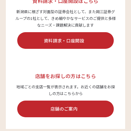
資料請求・口座開設はこちら
新潟県に根ざす対面型の証券会社として、また岡三証券グ
サステナビリティ
ループの1社として、
きめ細やかなサービスのご提供と多様
なニーズ・課題解決に貢献します
資料請求・口座開設
よくあるご質問はこちら
店舗をお探しの方はこちら
問い合わせフォーム
地域ごとの支店一覧が表示されます。
お近くの店舗をお探
しの方はこちらから
お電話でのお問い合わせ
店舗のご案内
0120-03-4649
受付時間：9:00～17:00（土・日・祝日を除く）