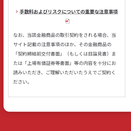
手数料およびリスクについての重要な注意事項
サステナビリティ
なお、当該金融商品の取引契約をされる場合、当
サイト記載の注意事項のほか、その金融商品の
よくあるご質問はこちら
「契約締結前交付書面」（もしくは目論見書）ま
たは「上場有価証券等書面」等の内容を十分にお
読みいただき、ご理解いただいたうえでご契約く
ださい。
問い合わせフォーム
お電話でのお問い合わせ
0120-03-4649
受付時間：9:00～17:00（土・日・祝日を除く）