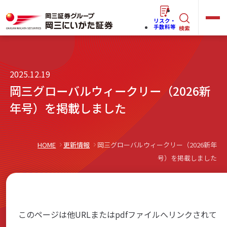
リスク・
キ
手数料等
検索
ー
ワ
キ
2025.12.19
ー
ー
岡三グローバルウィークリー（2026新
ワ
ド
ー
年号）を掲載しました
で
らくらく
ネット情報便
ド
探
で
す
探
HOME
更新情報
岡三グローバルウィークリー（2026新年
法人(オーナー)さま向けサービス
号）を掲載しました
す
岡三にいがたと始める
このページは他URLまたはpdfファイルへリンクされて