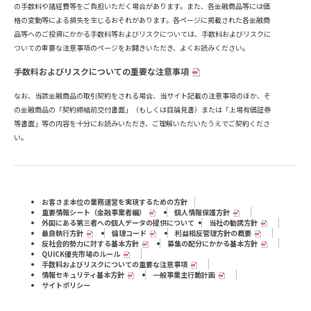
の手数料や諸経費等をご負担いただく場合があります。また、各金融商品等には価
格の変動等による損失を生じるおそれがあります。各ページに掲載された各金融商
品等へのご投資にかかる手数料等およびリスクについては、手数料およびリスクに
ついての重要な注意事項のページをお開きいただき、よくお読みください。
手数料およびリスクについての重要な注意事項
なお、当該金融商品の取引契約をされる場合、当サイト記載の注意事項のほか、そ
の金融商品の「契約締結前交付書面」（もしくは目論見書）または「上場有価証券
等書面」等の内容を十分にお読みいただき、ご理解いただいたうえでご契約くださ
い。
お客さま本位の業務運営を実現するための方針
重要情報シート（⾦融事業者編）
個人情報保護方針
外国にある第三者への個人データの提供について
当社の勧誘方針
最良執行方針
倫理コード
利益相反管理方針の概要
反社会的勢力に対する基本方針
募集の配分にかかる基本方針
QUICK優先市場のルール
手数料およびリスクについての重要な注意事項
情報セキュリティ基本方針
一般事業主行動計画
サイトポリシー