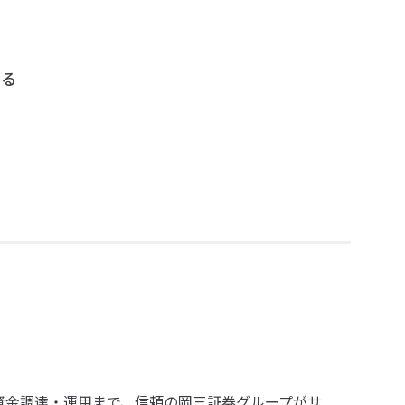
する
、資金調達・運用まで、信頼の岡三証券グループがサ