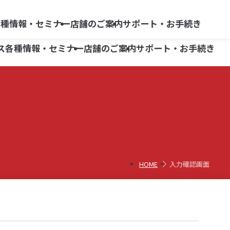
らくらく
よくあるご質問
ネット情報便
各種情報・セミナー
店舗のご案内
サポート・お手続き
リスク・手数料等
ス
各種情報・セミナー
店舗のご案内
サポート・お手続き
商品別ガイド
広報誌「ON -オン-」
柏崎支店
よくあるご質問
三条支店
商品別ガイド
広報誌「ON -オン-」
柏崎支店
よくあるご質問
債券
小出支店
三条支店
iDeCo
債券
六日町営業所
小出支店
iDeCo
HOME
入力確認画面
六日町営業所
株式等移管手数料キャッシュバック
株式等移管手数料キャッシュバック