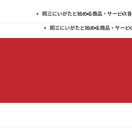
法人向け
会社案内
採用情報
キ
サービス
岡三にいがたと始める
商品・サービス
ー
岡三にいがたと始める
商品・サービ
ワ
ー
ド
資産運用ガイド
新潟県関連ほか 上場企業レポート
新潟支店
らくらくネット情報便利用申込み
で
岡三にいがた証券ではじめる
セミナー・イベント案内
上越支店
お問い合わせ
資産運用ガイド
新潟県関連ほか 上場企業レポート
新潟支店
らくらくネット情報便利用申込み
投資信託
探
新井支店
す
岡三にいがた証券ではじめる
セミナー・イベント案内
上越支店
お問い合わせ
こどもNISA
投資信託
五泉支店
新井支店
こどもNISA
五泉支店
らくらくネット情報便
らくらくネット情報便