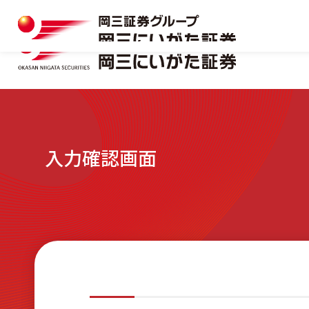
岡三にいがた証券の特長
マーケット情報一覧
本店
口座開設
おトクな制度を味方につける
キャンペーン情報
十日町支店
資料請求フォーム
入力確認画面
株式
岡三にいがた証券の特長
マーケット情報一覧
本店
口座開設
見附支店
おトクな制度を味方につける
キャンペーン情報
十日町支店
資料請求フォーム
NISA
株式
新発田支店
見附支店
NISA
小千谷営業所
新発田支店
相続・贈与サポート
小千谷営業所
リアルタイム口座振替サービス
相続・贈与サポート