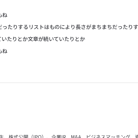
もね
だったりするリストはものにより長さがまちまちだったり
ていたりとか文章が続いていたりとか
もね
、株式公開（IPO）、企業IR、M&A、ビジネスマッチング