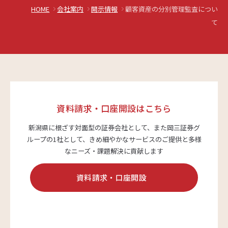
HOME
会社案内
開示情報
顧客資産の分別管理監査につい
て
サステナビリティ
よくあるご質問はこちら
資料請求・口座開設はこちら
新潟県に根ざす対面型の証券会社として、また岡三証券グ
ループの1社として、
きめ細やかなサービスのご提供と多様
問い合わせフォーム
なニーズ・課題解決に貢献します
資料請求・口座開設
お電話でのお問い合わせ
0120-03-4649
受付時間：9:00～17:00（土・日・祝日を除く）