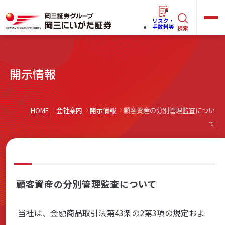
リスク・
キ
手数料等
検索
ー
ワ
キ
開示情報
ー
ー
ワ
ド
ー
で
らくらく
ネット情報便
HOME
会社案内
開示情報
顧客資産の分別管理監査につい
ド
探
て
で
す
探
法人(オーナー)さま向けサービス
す
顧客資産の分別管理監査について
岡三にいがたと始める
当社は、金融商品取引法第43条の2第3項の規定およ