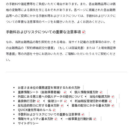
の手数料や諸経費等をご負担いただく場合があります。また、各金融商品等には価
格の変動等による損失を生じるおそれがあります。各ページに掲載された各金融商
品等へのご投資にかかる手数料等およびリスクについては、手数料およびリスクに
ついての重要な注意事項のページをお開きいただき、よくお読みください。
手数料およびリスクについての重要な注意事項
なお、当該金融商品の取引契約をされる場合、当サイト記載の注意事項のほか、そ
の金融商品の「契約締結前交付書面」（もしくは目論見書）または「上場有価証券
等書面」等の内容を十分にお読みいただき、ご理解いただいたうえでご契約くださ
い。
お客さま本位の業務運営を実現するための方針
重要情報シート（⾦融事業者編）
個人情報保護方針
外国にある第三者への個人データの提供について
当社の勧誘方針
最良執行方針
倫理コード
利益相反管理方針の概要
反社会的勢力に対する基本方針
募集の配分にかかる基本方針
QUICK優先市場のルール
手数料およびリスクについての重要な注意事項
情報セキュリティ基本方針
一般事業主行動計画
サイトポリシー