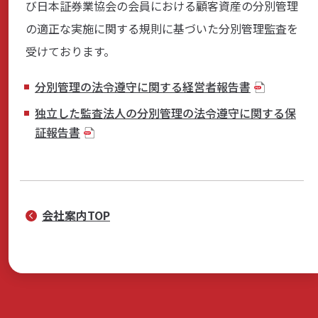
び日本証券業協会の会員における顧客資産の分別管理
商品・サービス
の適正な実施に関する規則に基づいた分別管理監査を
受けております。
各種情報・セミナー
分別管理の法令遵守に関する経営者報告書
独立した監査法人の分別管理の法令遵守に関する保
証報告書
店舗のご案内
サポート・お手続き
会社案内TOP
会社案内
採用情報