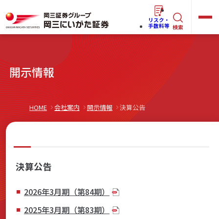
リスク・
キ
手数料等
検索
ー
ワ
キ
開示情報
ー
ー
ワ
ド
ー
で
らくらく
ネット情報便
HOME
会社案内
開示情報
決算公告
ド
探
で
す
探
法人(オーナー)さま向けサービス
す
決算公告
2026年3月期（第84期）
岡三にいがたと始める
2025年3月期（第83期）