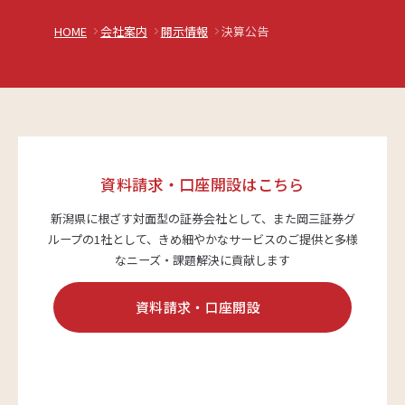
HOME
会社案内
開示情報
決算公告
サステナビリティ
よくあるご質問はこちら
資料請求・口座開設はこちら
新潟県に根ざす対面型の証券会社として、また岡三証券グ
ループの1社として、
きめ細やかなサービスのご提供と多様
問い合わせフォーム
なニーズ・課題解決に貢献します
資料請求・口座開設
お電話でのお問い合わせ
0120-03-4649
受付時間：9:00～17:00（土・日・祝日を除く）