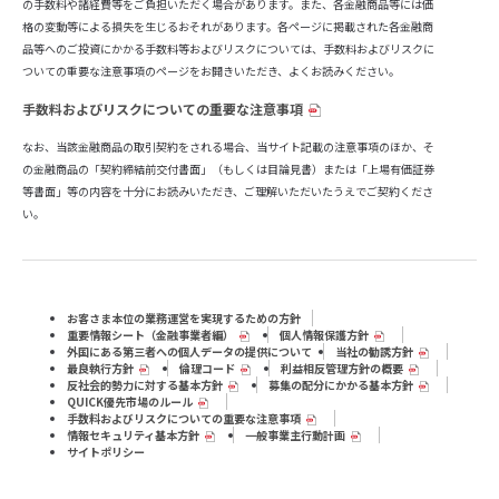
の手数料や諸経費等をご負担いただく場合があります。また、各金融商品等には価
格の変動等による損失を生じるおそれがあります。各ページに掲載された各金融商
品等へのご投資にかかる手数料等およびリスクについては、手数料およびリスクに
ついての重要な注意事項のページをお開きいただき、よくお読みください。
手数料およびリスクについての重要な注意事項
なお、当該金融商品の取引契約をされる場合、当サイト記載の注意事項のほか、そ
の金融商品の「契約締結前交付書面」（もしくは目論見書）または「上場有価証券
等書面」等の内容を十分にお読みいただき、ご理解いただいたうえでご契約くださ
い。
お客さま本位の業務運営を実現するための方針
重要情報シート（⾦融事業者編）
個人情報保護方針
外国にある第三者への個人データの提供について
当社の勧誘方針
最良執行方針
倫理コード
利益相反管理方針の概要
反社会的勢力に対する基本方針
募集の配分にかかる基本方針
QUICK優先市場のルール
手数料およびリスクについての重要な注意事項
情報セキュリティ基本方針
一般事業主行動計画
サイトポリシー