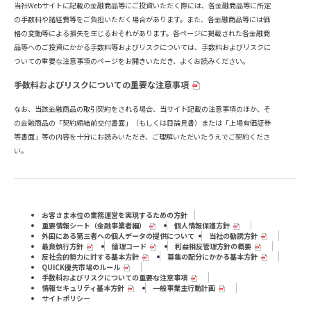
当社Webサイトに記載の金融商品等にご投資いただく際には、各金融商品等に所定
の手数料や諸経費等をご負担いただく場合があります。また、各金融商品等には価
格の変動等による損失を生じるおそれがあります。各ページに掲載された各金融商
品等へのご投資にかかる手数料等およびリスクについては、手数料およびリスクに
ついての重要な注意事項のページをお開きいただき、よくお読みください。
手数料およびリスクについての重要な注意事項
なお、当該金融商品の取引契約をされる場合、当サイト記載の注意事項のほか、そ
の金融商品の「契約締結前交付書面」（もしくは目論見書）または「上場有価証券
等書面」等の内容を十分にお読みいただき、ご理解いただいたうえでご契約くださ
い。
お客さま本位の業務運営を実現するための方針
重要情報シート（⾦融事業者編）
個人情報保護方針
外国にある第三者への個人データの提供について
当社の勧誘方針
最良執行方針
倫理コード
利益相反管理方針の概要
反社会的勢力に対する基本方針
募集の配分にかかる基本方針
QUICK優先市場のルール
手数料およびリスクについての重要な注意事項
情報セキュリティ基本方針
一般事業主行動計画
サイトポリシー