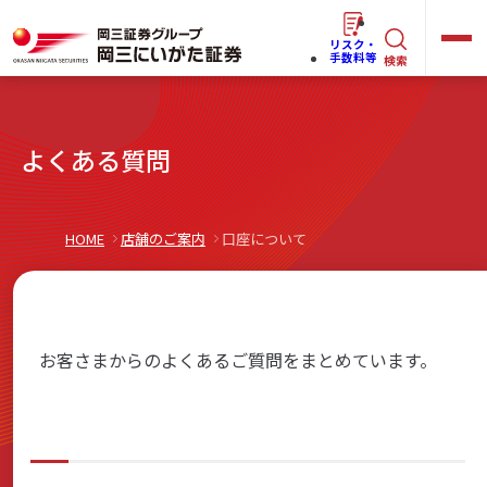
リスク・
キ
手数料等
検索
ー
ワ
キ
よくある質問
ー
ー
ワ
ド
ー
で
らくらく
ネット情報便
HOME
店舗のご案内
口座について
ド
探
で
す
探
法人(オーナー)さま向けサービス
す
お客さまからのよくあるご質問をまとめています。
岡三にいがたと始める