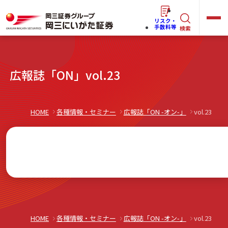
リスク・
キ
手数料等
検索
ー
ワ
キ
広報誌「ON」vol.23
ー
ー
ワ
ド
ー
で
らくらく
ネット情報便
HOME
各種情報・セミナー
広報誌「ON -オン-」
vol.23
ド
探
で
す
探
法人(オーナー)さま向けサービス
す
岡三にいがたと始める
HOME
各種情報・セミナー
広報誌「ON -オン-」
vol.23