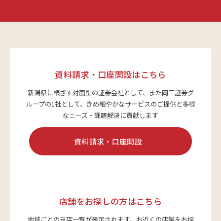
商品・サービス
各種情報・セミナー
資料請求・口座開設はこちら
新潟県に根ざす対面型の証券会社として、また岡三証券グ
店舗のご案内
ループの1社として、
きめ細やかなサービスのご提供と多様
なニーズ・課題解決に貢献します
サポート・お手続き
資料請求・口座開設
会社案内
店舗をお探しの方はこちら
採用情報
地域ごとの支店一覧が表示されます。
お近くの店舗をお探