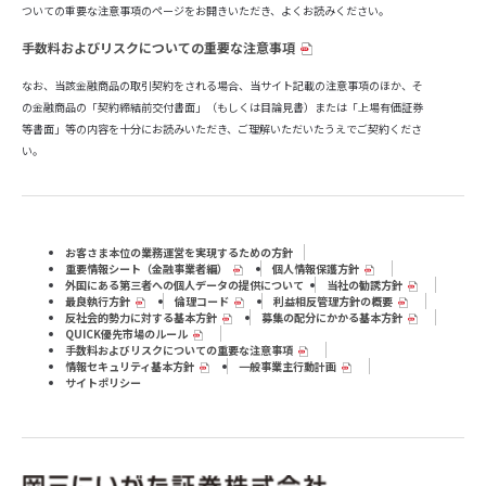
ついての重要な注意事項のページをお開きいただき、よくお読みください。
手数料およびリスクについての重要な注意事項
なお、当該金融商品の取引契約をされる場合、当サイト記載の注意事項のほか、そ
の金融商品の「契約締結前交付書面」（もしくは目論見書）または「上場有価証券
等書面」等の内容を十分にお読みいただき、ご理解いただいたうえでご契約くださ
い。
お客さま本位の業務運営を実現するための方針
重要情報シート（⾦融事業者編）
個人情報保護方針
外国にある第三者への個人データの提供について
当社の勧誘方針
最良執行方針
倫理コード
利益相反管理方針の概要
反社会的勢力に対する基本方針
募集の配分にかかる基本方針
QUICK優先市場のルール
手数料およびリスクについての重要な注意事項
情報セキュリティ基本方針
一般事業主行動計画
サイトポリシー