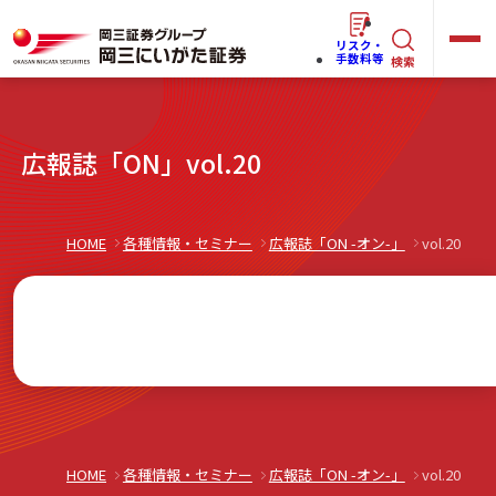
リスク・
キ
手数料等
検索
ー
ワ
キ
広報誌「ON」vol.20
ー
ー
ワ
ド
ー
で
らくらく
ネット情報便
HOME
各種情報・セミナー
広報誌「ON -オン-」
vol.20
ド
探
で
す
探
法人(オーナー)さま向けサービス
す
岡三にいがたと始める
HOME
各種情報・セミナー
広報誌「ON -オン-」
vol.20