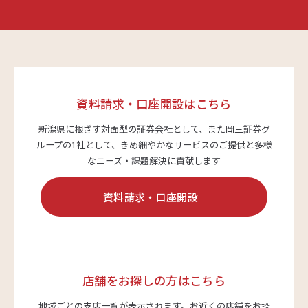
商品・サービス
各種情報・セミナー
資料請求・口座開設はこちら
新潟県に根ざす対面型の証券会社として、また岡三証券グ
店舗のご案内
ループの1社として、
きめ細やかなサービスのご提供と多様
なニーズ・課題解決に貢献します
サポート・お手続き
資料請求・口座開設
会社案内
店舗をお探しの方はこちら
採用情報
地域ごとの支店一覧が表示されます。
お近くの店舗をお探