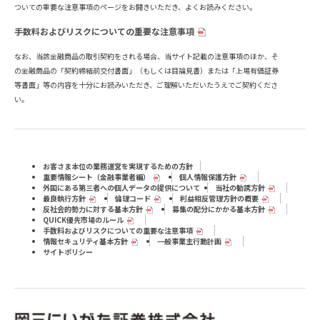
ついての重要な注意事項のページをお開きいただき、よくお読みください。
手数料およびリスクについての重要な注意事項
なお、当該金融商品の取引契約をされる場合、当サイト記載の注意事項のほか、そ
の金融商品の「契約締結前交付書面」（もしくは目論見書）または「上場有価証券
等書面」等の内容を十分にお読みいただき、ご理解いただいたうえでご契約くださ
い。
お客さま本位の業務運営を実現するための方針
重要情報シート（⾦融事業者編）
個人情報保護方針
外国にある第三者への個人データの提供について
当社の勧誘方針
最良執行方針
倫理コード
利益相反管理方針の概要
反社会的勢力に対する基本方針
募集の配分にかかる基本方針
QUICK優先市場のルール
手数料およびリスクについての重要な注意事項
情報セキュリティ基本方針
一般事業主行動計画
サイトポリシー