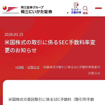
リスク・
キ
手数料等
検索
ー
ワ
キ
2026.03.25
ー
ー
米国株式の取引に係るSEC手数料率変
ワ
ド
ー
更のお知らせ
で
らくらく
ネット情報便
ド
探
で
す
探
HOME
お知らせ
米国株式の取引に係るSEC手数料率変更の
法人(オーナー)さま向けサービス
お知らせ
す
岡三にいがたと始める
米国株式の委託取引に係るSEC手数料（取引所手数