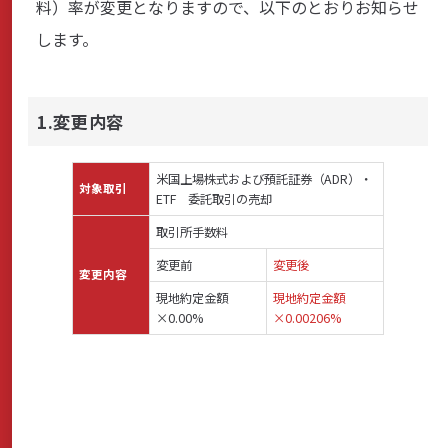
料）率が変更となりますので、以下のとおりお知らせ
商品・サービス
します。
各種情報・セミナー
1.変更内容
米国上場株式および預託証券（ADR）・
対象取引
店舗のご案内
ETF 委託取引の売却
取引所手数料
変更前
変更後
サポート・お手続き
変更内容
現地約定金額
現地約定金額
×0.00%
×0.00206%
会社案内
採用情報