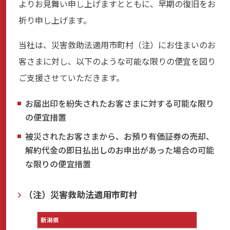
よりお見舞い申し上げますとともに、早期の復旧をお
商品・サービス
祈り申し上げます。
当社は、災害救助法適用市町村（注）にお住まいのお
各種情報・セミナー
客さまに対し、以下のような可能な限りの便宜を図り
ご支援させていただきます。
店舗のご案内
お届出印を紛失されたお客さまに対する可能な限り
の便宜措置
被災されたお客さまから、お預り有価証券の売却、
サポート・お手続き
解約代金の即日払出しのお申出があった場合の可能
な限りの便宜措置
会社案内
（注）災害救助法適用市町村
採用情報
新潟県