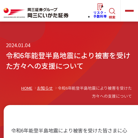
リスク・
キ
手数料等
検索
ー
ワ
キ
2024.01.04
ー
ー
令和6年能登半島地震により被害を受け
ワ
ド
ー
た方々への支援について
で
らくらく
ネット情報便
ド
探
で
す
探
HOME
お知らせ
令和6年能登半島地震により被害を受けた
法人(オーナー)さま向けサービス
方々への支援について
す
岡三にいがたと始める
令和6年能登半島地震により被害を受けた皆さまに心