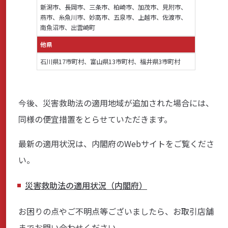
新潟市、長岡市、三条市、柏崎市、加茂市、見附市、
燕市、糸魚川市、妙高市、五泉市、上越市、佐渡市、
南魚沼市、出雲崎町
サステナビリティ
他県
石川県17市町村、富山県13市町村、福井県3市町村
よくあるご質問はこちら
今後、災害救助法の適用地域が追加された場合には、
同様の便宜措置をとらせていただきます。
問い合わせフォーム
最新の適用状況は、内閣府のWebサイトをご覧くださ
い。
お電話でのお問い合わせ
災害救助法の適用状況（内閣府）
0120-03-4649
お困りの点やご不明点等ございましたら、お取引店舗
受付時間：9:00～17:00（土・日・祝日を除く）
までお問い合わせください。