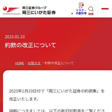
リスク・
キ
手数料等
検索
ー
ワ
キ
2023.01.10
ー
ー
約款の改正について
ワ
ド
ー
で
らくらく
ネット情報便
ド
探
HOME
お知らせ
約款の改正について
で
す
探
法人(オーナー)さま向けサービス
す
2023年1月10日付で「岡三にいがた証券の約款集」を
改正いたします。
岡三にいがたと始める
詳細につきましては、以下の新旧対照表をご覧くださ