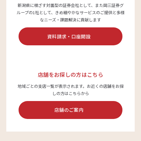
新潟県に根ざす対面型の証券会社として、また岡三証券グ
ループの1社として、
きめ細やかなサービスのご提供と多様
サステナビリティ
なニーズ・課題解決に貢献します
資料請求・口座開設
よくあるご質問はこちら
店舗をお探しの方はこちら
地域ごとの支店一覧が表示されます。
お近くの店舗をお探
問い合わせフォーム
しの方はこちらから
店舗のご案内
お電話でのお問い合わせ
0120-03-4649
受付時間：9:00～17:00（土・日・祝日を除く）