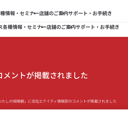
らくらく
よくあるご質問
ネット情報便
各種情報・セミナー
店舗のご案内
サポート・お手続き
リスク・手数料等
ス
各種情報・セミナー
店舗のご案内
サポート・お手続き
商品別ガイド
広報誌「ON -オン-」
柏崎支店
よくあるご質問
三条支店
商品別ガイド
広報誌「ON -オン-」
柏崎支店
よくあるご質問
債券
のコメントが掲載されました
小出支店
三条支店
iDeCo
債券
六日町営業所
小出支店
iDeCo
六日町営業所
刊「わたしの相場観」に当社エクイティ情報部のコメントが掲載されました
株式等移管手数料キャッシュバック
株式等移管手数料キャッシュバック