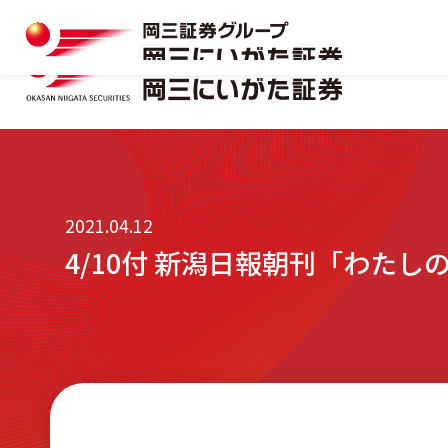
岡三にいがた証券の特長
マーケット情報一覧
本店
口座開設
おトクな制度を味方につける
キャンペーン情報
十日町支店
資料請求フォーム
株式
岡三にいがた証券の特長
マーケット情報一覧
本店
口座開設
2021.04.12
4/10付 新潟日報朝刊「わた
見附支店
おトクな制度を味方につける
キャンペーン情報
十日町支店
資料請求フォーム
NISA
株式
新発田支店
見附支店
NISA
小千谷営業所
新発田支店
相続・贈与サポート
小千谷営業所
リアルタイム口座振替サービス
相続・贈与サポート