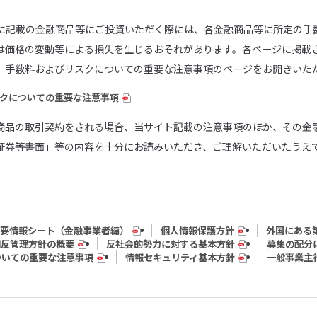
トに記載の金融商品等にご投資いただく際には、各金融商品等に所定の手
は価格の変動等による損失を生じるおそれがあります。各ページに掲載
、手数料およびリスクについての重要な注意事項のページをお開きいた
クについての重要な注意事項
商品の取引契約をされる場合、当サイト記載の注意事項のほか、その金
証券等書面」等の内容を十分にお読みいただき、ご理解いただいたうえ
要情報シート（⾦融事業者編）
個人情報保護方針
外国にある
相反管理方針の概要
反社会的勢力に対する基本方針
募集の配分
ついての重要な注意事項
情報セキュリティ基本方針
一般事業主