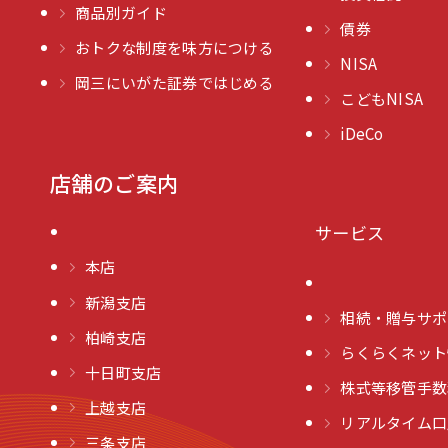
商品別ガイド
債券
おトクな制度を味方につける
NISA
岡三にいがた証券ではじめる
こどもNISA
iDeCo
店舗のご案内
サービス
本店
新潟支店
相続・贈与サポ
柏崎支店
らくらくネット
十日町支店
株式等移管手数
上越支店
リアルタイム口
三条支店