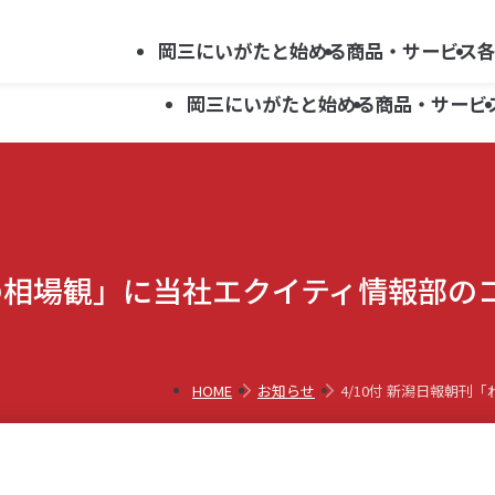
法人向け
会社案内
採用情報
キ
サービス
岡三にいがたと始める
商品・サービス
ー
岡三にいがたと始める
商品・サービ
ワ
ー
ド
資産運用ガイド
新潟県関連ほか 上場企業レポート
新潟支店
らくらくネット情報便利用申込み
で
岡三にいがた証券ではじめる
セミナー・イベント案内
上越支店
お問い合わせ
資産運用ガイド
新潟県関連ほか 上場企業レポート
新潟支店
らくらくネット情報便利用申込み
投資信託
探
しの相場観」に当社エクイティ情報部
新井支店
す
岡三にいがた証券ではじめる
セミナー・イベント案内
上越支店
お問い合わせ
こどもNISA
投資信託
五泉支店
新井支店
こどもNISA
五泉支店
HOME
お知らせ
4/10付 新潟日報朝
らくらくネット情報便
らくらくネット情報便