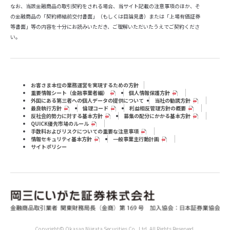
なお、当該金融商品の取引契約をされる場合、当サイト記載の注意事項のほか、そ
の金融商品の「契約締結前交付書面」（もしくは目論見書）または「上場有価証券
等書面」等の内容を十分にお読みいただき、ご理解いただいたうえでご契約くださ
い。
お客さま本位の業務運営を実現するための方針
重要情報シート（⾦融事業者編）
個人情報保護方針
外国にある第三者への個人データの提供について
当社の勧誘方針
最良執行方針
倫理コード
利益相反管理方針の概要
反社会的勢力に対する基本方針
募集の配分にかかる基本方針
QUICK優先市場のルール
手数料およびリスクについての重要な注意事項
情報セキュリティ基本方針
一般事業主行動計画
サイトポリシー
Copyright© Okasan Niigata Securities Co.,Ltd. All Rights Reserved.