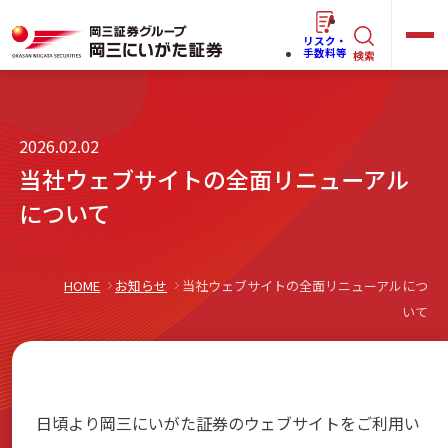
リスク・
キ
手数料等
検索
ー
ワ
キ
2026.02.02
ー
ー
当社ウェブサイトの全面リニューアル
ワ
ド
ー
について
で
らくらく
ネット情報便
ド
探
で
す
探
HOME
お知らせ
当社ウェブサイトの全面リニューアルにつ
法人(オーナー)さま向けサービス
いて
す
岡三にいがたと始める
日頃より岡三にいがた証券のウェブサイトをご利用い