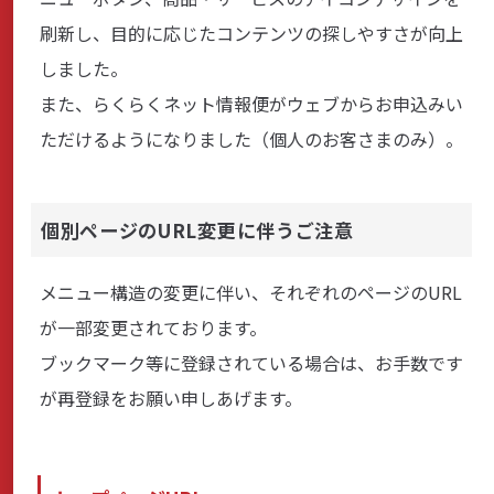
刷新し、目的に応じたコンテンツの探しやすさが向上
サステナビリティ
しました。
また、らくらくネット情報便がウェブからお申込みい
ただけるようになりました（個人のお客さまのみ）。
よくあるご質問はこちら
個別ページのURL変更に伴うご注意
メニュー構造の変更に伴い、それぞれのページのURL
問い合わせフォーム
が一部変更されております。
ブックマーク等に登録されている場合は、お手数です
お電話でのお問い合わせ
が再登録をお願い申しあげます。
0120-03-4649
受付時間：9:00～17:00（土・日・祝日を除く）