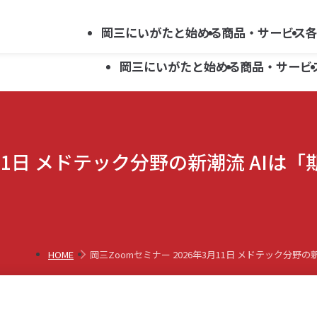
法人向け
会社案内
採用情報
キ
サービス
岡三にいがたと始める
商品・サービス
ー
岡三にいがたと始める
商品・サービ
ワ
ー
ド
資産運用ガイド
新潟県関連ほか 上場企業レポート
新潟支店
らくらくネット情報便利用申込み
で
岡三にいがた証券ではじめる
セミナー・イベント案内
上越支店
お問い合わせ
3月11日 メドテック分野の新潮流 AI
資産運用ガイド
新潟県関連ほか 上場企業レポート
新潟支店
らくらくネット情報便利用申込み
投資信託
探
新井支店
す
岡三にいがた証券ではじめる
セミナー・イベント案内
上越支店
お問い合わせ
こどもNISA
投資信託
五泉支店
新井支店
こどもNISA
五泉支店
HOME
岡三Zoomセミナー 2026年3月11日 メドテック分
らくらくネット情報便
らくらくネット情報便