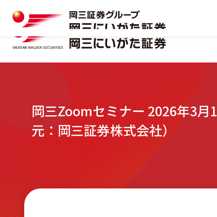
岡三にいがた証券の特長
マーケット情報一覧
本店
口座開設
おトクな制度を味方につける
キャンペーン情報
十日町支店
資料請求フォーム
岡三Zoomセミナー 2026年
株式
岡三にいがた証券の特長
マーケット情報一覧
本店
口座開設
見附支店
元：岡三証券株式会社）
おトクな制度を味方につける
キャンペーン情報
十日町支店
資料請求フォーム
NISA
株式
新発田支店
見附支店
NISA
小千谷営業所
新発田支店
相続・贈与サポート
小千谷営業所
リアルタイム口座振替サービス
相続・贈与サポート