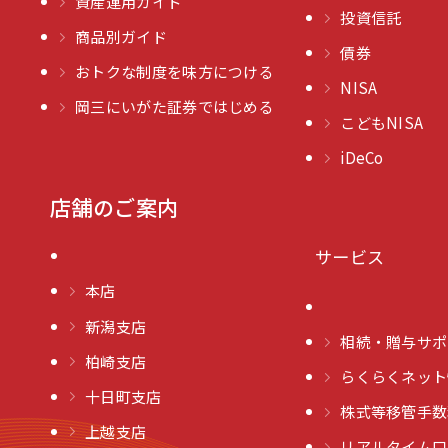
資産運用ガイド
投資信託
商品別ガイド
債券
おトクな制度を味方につける
NISA
岡三にいがた証券ではじめる
こどもNISA
iDeCo
店舗のご案内
サービス
本店
新潟支店
相続・贈与サポ
柏崎支店
らくらくネット
十日町支店
株式等移管手数
上越支店
リアルタイム口