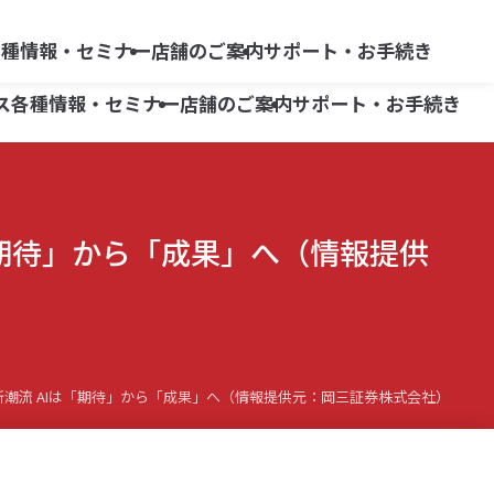
らくらく
よくあるご質問
ネット情報便
各種情報・セミナー
店舗のご案内
サポート・お手続き
リスク・手数料等
ス
各種情報・セミナー
店舗のご案内
サポート・お手続き
商品別ガイド
広報誌「ON -オン-」
柏崎支店
よくあるご質問
三条支店
は「期待」から「成果」へ（情報提供
商品別ガイド
広報誌「ON -オン-」
柏崎支店
よくあるご質問
債券
小出支店
三条支店
iDeCo
債券
六日町営業所
小出支店
iDeCo
六日町営業所
野の新潮流 AIは「期待」から「成果」へ（情報提供元：岡三証券株式会社）
株式等移管手数料キャッシュバック
株式等移管手数料キャッシュバック