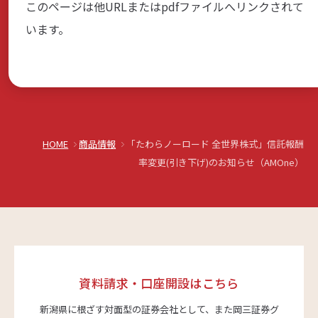
このページは他URLまたはpdfファイルへリンクされて
商品・サービス
います。
各種情報・セミナー
店舗のご案内
HOME
商品情報
「たわらノーロード 全世界株式」信託報酬
率変更(引き下げ)のお知らせ（AMOne）
サポート・お手続き
会社案内
資料請求・口座開設はこちら
採用情報
新潟県に根ざす対面型の証券会社として、また岡三証券グ