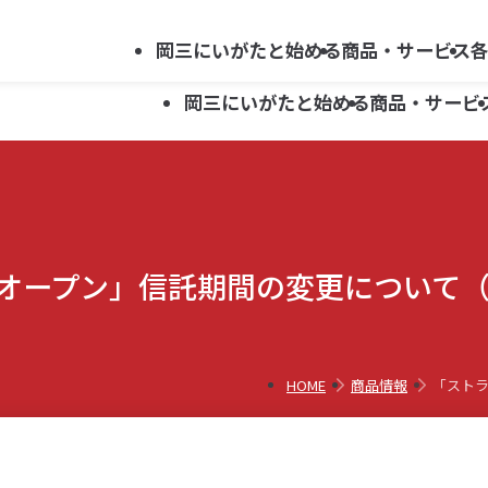
法人向け
会社案内
採用情報
キ
サービス
岡三にいがたと始める
商品・サービス
ー
岡三にいがたと始める
商品・サービ
ワ
ー
ド
資産運用ガイド
新潟県関連ほか 上場企業レポート
新潟支店
らくらくネット情報便利用申込み
で
岡三にいがた証券ではじめる
セミナー・イベント案内
上越支店
お問い合わせ
資産運用ガイド
新潟県関連ほか 上場企業レポート
新潟支店
らくらくネット情報便利用申込み
投資信託
探
オープン」信託期間の変更について（
新井支店
す
岡三にいがた証券ではじめる
セミナー・イベント案内
上越支店
お問い合わせ
こどもNISA
投資信託
五泉支店
新井支店
こどもNISA
五泉支店
HOME
商品情報
「ストラ
らくらくネット情報便
らくらくネット情報便