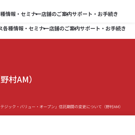
らくらく
よくあるご質問
ネット情報便
各種情報・セミナー
店舗のご案内
サポート・お手続き
リスク・手数料等
ス
各種情報・セミナー
店舗のご案内
サポート・お手続き
商品別ガイド
広報誌「ON -オン-」
柏崎支店
よくあるご質問
三条支店
商品別ガイド
広報誌「ON -オン-」
柏崎支店
よくあるご質問
債券
野村AM）
小出支店
三条支店
iDeCo
債券
六日町営業所
小出支店
iDeCo
六日町営業所
テジック・バリュー・オープン」信託期間の変更について（野村AM）
株式等移管手数料キャッシュバック
株式等移管手数料キャッシュバック