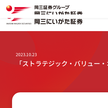
岡三にいがた証券の特長
マーケット情報一覧
本店
口座開設
おトクな制度を味方につける
キャンペーン情報
十日町支店
資料請求フォーム
株式
岡三にいがた証券の特長
マーケット情報一覧
本店
口座開設
2023.10.23
「ストラテジック・バリュー・
見附支店
おトクな制度を味方につける
キャンペーン情報
十日町支店
資料請求フォーム
NISA
株式
新発田支店
見附支店
NISA
小千谷営業所
新発田支店
相続・贈与サポート
小千谷営業所
リアルタイム口座振替サービス
相続・贈与サポート