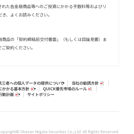
された各金融商品等へのご投資にかかる手数料等およびリ
だき、よくお読みください。
融商品の「契約締結前交付書面」（もしくは目論見書）ま
でご契約ください。
第三者への個人データの提供について
当社の勧誘方針
にかかる基本方針
QUICK優先市場のルール
行動計画
サイトポリシー
Copyright© Okasan Niigata Securities Co.,Ltd. All Rights Reserved.