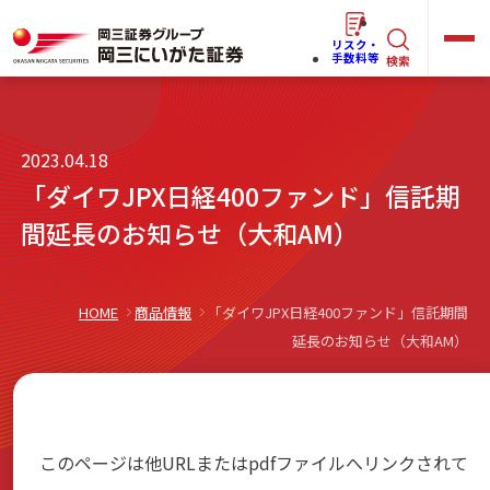
リスク・
キ
手数料等
検索
ー
ワ
キ
2023.04.18
ー
ー
「ダイワJPX日経400ファンド」信託期
ワ
ド
ー
間延長のお知らせ（大和AM）
で
らくらく
ネット情報便
ド
探
で
す
探
HOME
商品情報
「ダイワJPX日経400ファンド」信託期間
法人(オーナー)さま向けサービス
延長のお知らせ（大和AM）
す
岡三にいがたと始める
このページは他URLまたはpdfファイルへリンクされて