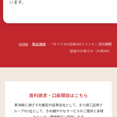
います。
商品・サービス
各種情報・セミナー
HOME
商品情報
「ダイワJPX日経400ファンド」信託期間
店舗のご案内
延長のお知らせ（大和AM）
サポート・お手続き
会社案内
資料請求・口座開設はこちら
新潟県に根ざす対面型の証券会社として、また岡三証券グ
ループの1社として、
きめ細やかなサービスのご提供と多様
採用情報
なニーズ・課題解決に貢献します