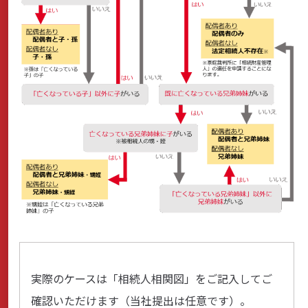
サステナビリティ
よくあるご質問はこちら
問い合わせフォーム
お電話でのお問い合わせ
0120-03-4649
実際のケースは「相続人相関図」をご記入してご
受付時間：9:00～17:00（土・日・祝日を除く）
確認いただけます（当社提出は任意です）。