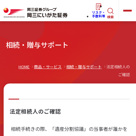
リスク・
キ
手数料等
検索
ー
ワ
キ
相続・贈与サポート
ー
ー
ワ
ド
ー
で
らくらく
ネット情報便
HOME
商品・サービス
相続・贈与サポート
法定相続人の
ド
探
ご確認
で
す
探
法人(オーナー)さま向けサービス
す
法定相続人のご確認
岡三にいがたと始める
相続手続きの際、「遺産分割協議」の当事者が誰かを