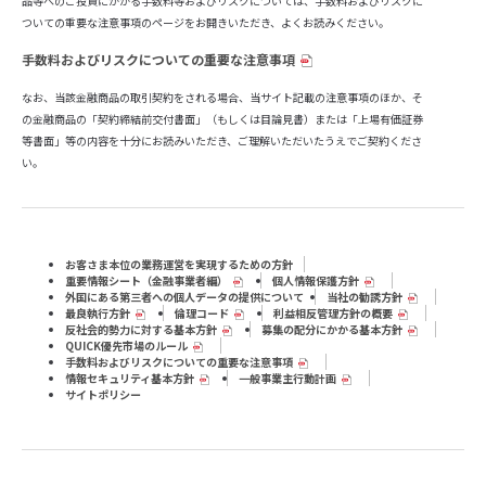
品等へのご投資にかかる手数料等およびリスクについては、手数料およびリスクに
ついての重要な注意事項のページをお開きいただき、よくお読みください。
手数料およびリスクについての重要な注意事項
なお、当該金融商品の取引契約をされる場合、当サイト記載の注意事項のほか、そ
の金融商品の「契約締結前交付書面」（もしくは目論見書）または「上場有価証券
等書面」等の内容を十分にお読みいただき、ご理解いただいたうえでご契約くださ
い。
お客さま本位の業務運営を実現するための方針
重要情報シート（⾦融事業者編）
個人情報保護方針
外国にある第三者への個人データの提供について
当社の勧誘方針
最良執行方針
倫理コード
利益相反管理方針の概要
反社会的勢力に対する基本方針
募集の配分にかかる基本方針
QUICK優先市場のルール
手数料およびリスクについての重要な注意事項
情報セキュリティ基本方針
一般事業主行動計画
サイトポリシー