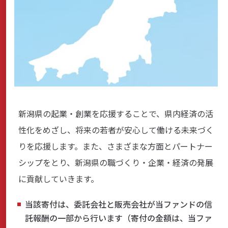
サステナビリティ
よくあるご質問はこちら
新潟県の起業・創業を応援することで、県内経済の活
性化をめざし、将来の若者が安心して働ける未来づく
問い合わせフォーム
りを応援します。また、さまざまな方面とパートナー
シップをとり、新潟県の職づくり・企業・経済の発展
に貢献していきます。
お電話でのお問い合わせ
0120-03-4649
当該寄付は、委託会社と販売会社が当ファンドの信
託報酬の一部から行います（寄付の金額は、当ファ
受付時間：9:00～17:00（土・日・祝日を除く）