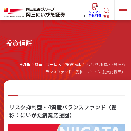
リスク・
キ
手数料等
検索
ー
ワ
キ
投資信託
ー
ー
ワ
ド
ー
で
らくらく
ネット情報便
HOME
商品・サービス
投資信託
リスク抑制型・4資産バ
ド
探
ランスファンド（愛称：にいがた創業応援団）
で
す
探
法人(オーナー)さま向けサービス
す
リスク抑制型・4資産バランスファンド（愛
称：にいがた創業応援団）
岡三にいがたと始める