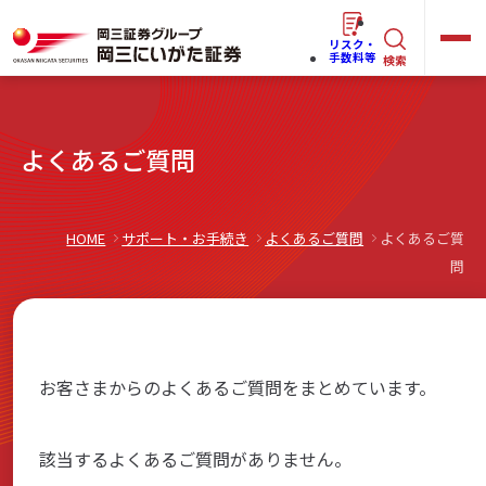
リスク・
キ
手数料等
検索
ー
ワ
キ
よくあるご質問
ー
ー
ワ
ド
ー
で
らくらく
ネット情報便
HOME
サポート・お手続き
よくあるご質問
よくあるご質
ド
探
問
で
す
探
法人(オーナー)さま向けサービス
す
お客さまからのよくあるご質問をまとめています。
岡三にいがたと始める
該当するよくあるご質問がありません。