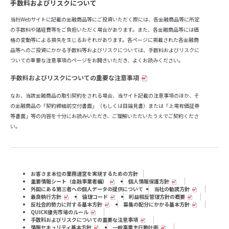
手数料およびリスクについて
当社Webサイトに記載の金融商品等にご投資いただく際には、各金融商品等に所定
の手数料や諸経費等をご負担いただく場合があります。また、各金融商品等には価
格の変動等による損失を生じるおそれがあります。各ページに掲載された各金融商
品等へのご投資にかかる手数料等およびリスクについては、手数料およびリスクに
ついての重要な注意事項のページをお開きいただき、よくお読みください。
手数料およびリスクについての重要な注意事項
なお、当該金融商品の取引契約をされる場合、当サイト記載の注意事項のほか、そ
の金融商品の「契約締結前交付書面」（もしくは目論見書）または「上場有価証券
等書面」等の内容を十分にお読みいただき、ご理解いただいたうえでご契約くださ
い。
お客さま本位の業務運営を実現するための方針
重要情報シート（⾦融事業者編）
個人情報保護方針
外国にある第三者への個人データの提供について
当社の勧誘方針
最良執行方針
倫理コード
利益相反管理方針の概要
反社会的勢力に対する基本方針
募集の配分にかかる基本方針
QUICK優先市場のルール
手数料およびリスクについての重要な注意事項
情報セキュリティ基本方針
一般事業主行動計画