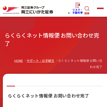
リスク・
キ
手数料等
検索
ー
ワ
キ
らくらくネット情報便 お問い合わせ完
ー
ー
ワ
了
ド
ー
で
らくらく
ネット情報便
ド
探
HOME
サポート・お手続き
らくらくネット情報便 お問い合
で
す
わせ完了
探
法人(オーナー)さま向けサービス
す
らくらくネット情報便 お問い合わせ完了
岡三にいがたと始める