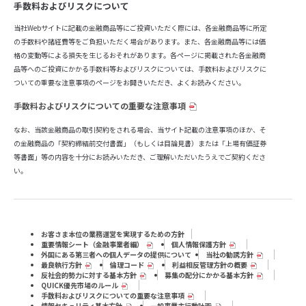
手数料およびリスクについて
当社Webサイトに記載の金融商品等にご投資いただく際には、各金融商品等に所定
の手数料や諸経費等をご負担いただく場合があります。また、各金融商品等には価
格の変動等による損失を生じるおそれがあります。各ページに掲載された各金融商
品等へのご投資にかかる手数料等およびリスクについては、手数料およびリスクに
ついての重要な注意事項のページをお開きいただき、よくお読みください。
手数料およびリスクについての重要な注意事項
なお、当該金融商品の取引契約をされる場合、当サイト記載の注意事項のほか、そ
の金融商品の「契約締結前交付書面」（もしくは目論見書）または「上場有価証券
等書面」等の内容を十分にお読みいただき、ご理解いただいたうえでご契約くださ
い。
お客さま本位の業務運営を実現するための方針
重要情報シート（⾦融事業者編）
個人情報保護方針
外国にある第三者への個人データの提供について
当社の勧誘方針
最良執行方針
倫理コード
利益相反管理方針の概要
反社会的勢力に対する基本方針
募集の配分にかかる基本方針
QUICK優先市場のルール
手数料およびリスクについての重要な注意事項
情報セキュリティ基本方針
一般事業主行動計画