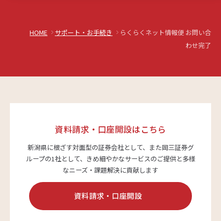
サステナビリティ
HOME
サポート・お手続き
らくらくネット情報便 お問い合
わせ完了
よくあるご質問はこちら
資料請求・口座開設はこちら
問い合わせフォーム
新潟県に根ざす対面型の証券会社として、また岡三証券グ
ループの1社として、
きめ細やかなサービスのご提供と多様
なニーズ・課題解決に貢献します
お電話でのお問い合わせ
0120-03-4649
資料請求・口座開設
受付時間：9:00～17:00（土・日・祝日を除く）