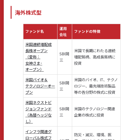
海外株式型
運用
ファンド名
ファンドの特徴
会社
米国連続増配成
長株オープン
米国で長期にわたる連続
SBI岡
（愛称：
増配銘柄、高成長銘柄に
三
女神さま･
投資
オープン）
米国バイオ＆
米国のバイオ、IT、テクノ
SBI岡
テクノロジーオー
ロジー、最先端技術製品
三
プン
等の各分野の株式に投資
米国ネクストビ
ジョンファンド
SBI岡
米国のテクノロジー関連
（為替ヘッジな
三
企業の株式に投資
し）
インフラ関連グ
防災・減災、環境、医
ローバル株式フ