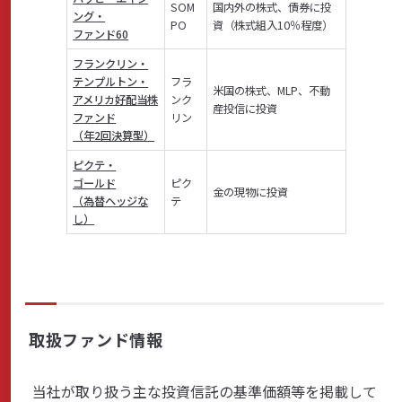
SOM
国内外の株式、債券に投
ング・
PO
資（株式組入10％程度）
ファンド60
フランクリン・
テンプルトン・
フラ
米国の株式、MLP、不動
アメリカ好配当株
ンク
産投信に投資
ファンド
リン
（年2回決算型）
ピクテ・
ゴールド
ピク
金の現物に投資
（為替ヘッジな
テ
し）
取扱ファンド情報
当社が取り扱う主な投資信託の基準価額等を掲載して