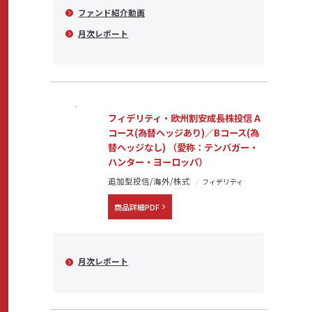
ファンド紹介動画
月次レポート
サステナビリティ
よくあるご質問はこちら
フィデリティ・欧州割安成長株投信 A
コース(為替ヘッジあり)／Bコース(為
替ヘッジなし) （愛称：テンバガー・
ハンター・ヨーロッパ）
追加型投信/海外/株式
フィデリティ
問い合わせフォーム
商品詳細PDF
お電話でのお問い合わせ
月次レポート
0120-03-4649
受付時間：9:00～17:00（土・日・祝日を除く）