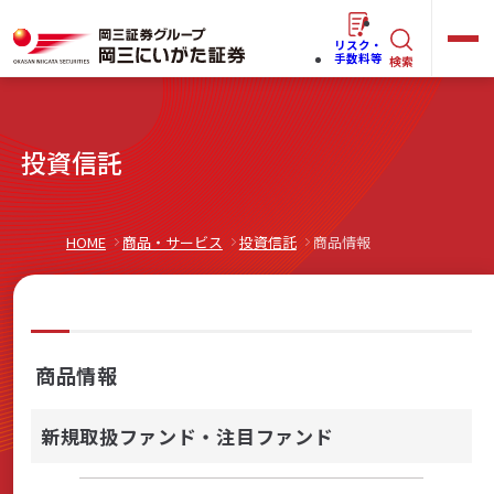
リスク・
キ
手数料等
検索
ー
ワ
キ
投資信託
ー
ー
ワ
ド
ー
で
らくらく
ネット情報便
HOME
商品・サービス
投資信託
商品情報
ド
探
で
す
探
法人(オーナー)さま向けサービス
す
商品情報
新規取扱ファンド・注目ファンド
岡三にいがたと始める