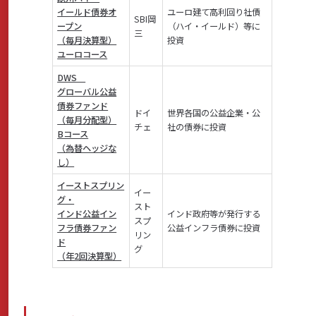
イールド債券オ
ユーロ建て高利回り社債
SBI岡
ープン
（ハイ・イールド）等に
三
（毎月決算型）
投資
ユーロコース
DWS
グローバル公益
債券ファンド
ドイ
世界各国の公益企業・公
（毎月分配型）
チェ
社の債券に投資
Bコース
（為替ヘッジな
し）
イーストスプリン
イー
グ・
スト
インド公益イン
インド政府等が発行する
スプ
フラ債券ファン
公益インフラ債券に投資
リン
ド
グ
（年2回決算型）