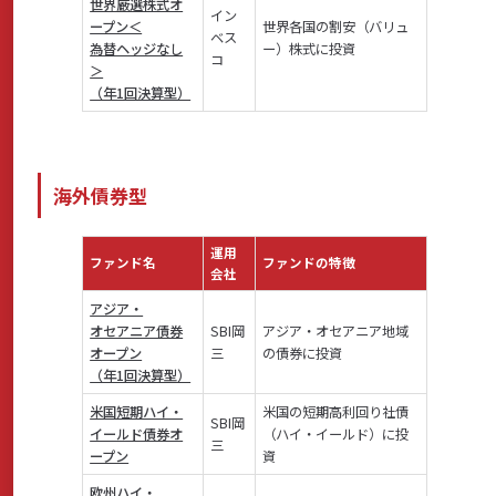
世界厳選株式オ
イン
ープン＜
世界各国の割安（バリュ
ベス
為替ヘッジなし
ー）株式に投資
コ
＞
（年1回決算型）
海外債券型
運用
ファンド名
ファンドの特徴
会社
アジア・
オセアニア債券
SBI岡
アジア・オセアニア地域
オープン
三
の債券に投資
（年1回決算型）
米国短期ハイ・
米国の短期高利回り社債
SBI岡
イールド債券オ
（ハイ・イールド）に投
三
ープン
資
欧州ハイ・