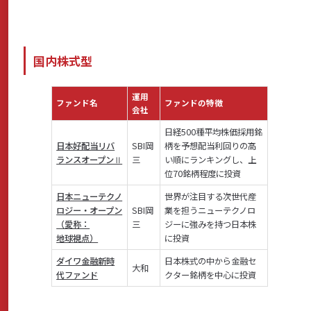
国内株式型
運用
ファンド名
ファンドの特徴
会社
日経500種平均株価採用銘
日本好配当リバ
SBI岡
柄を予想配当利回りの高
ランスオープンⅡ
三
い順にランキングし、上
位70銘柄程度に投資
日本ニューテクノ
世界が注目する次世代産
ロジー・オープン
SBI岡
業を担うニューテクノロ
（愛称：
三
ジーに強みを持つ日本株
地球視点）
に投資
ダイワ金融新時
日本株式の中から金融セ
大和
代ファンド
クター銘柄を中心に投資