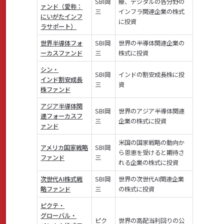
SBI岡
療、デジタルの各分野の
ァンド（愛称：
三
インフラ関連企業の株式
にいがたインフ
に投資
ラサポート）
世界半導体フォ
SBI岡
世界の半導体関連企業の
ーカスファンド
三
株式に投資
シン・
SBI岡
インドの割安成長株に投
インド割安成長
三
資
株ファンド
アジア半導体関
SBI岡
世界のアジア半導体関連
連フォーカスフ
三
企業の株式に投資
ァンド
米国の国家戦略の動向か
アメリカ国家戦略
SBI岡
ら恩恵を受けると期待さ
ファンド
三
れる企業の株式に投資
次世代AI株式戦
SBI岡
世界の次世代AI関連企業
略ファンド
三
の株式に投資
ピクテ・
グローバル・
ピク
世界の高配当利回りの公