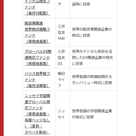
インカム株式フ
テ
益株に投資
ァンド
（毎月分配型）
脱炭素関連
三井
世界株式戦略フ
世界の脱炭素関連企業の
住友
ァンド
株式に投資
TAM
（資産成長型）
グローバルDX関
三井
世界のデジタル技術を活
連株式ファンド
住友
用したDX関連企業の株式
（資産成長型）
DS
に投資
ハリス世界株フ
朝日
世界各国の時価総額の大
ァンド
ライ
きいバリュー株式に投資
（毎月決算型）
フ
ニッセイ宇宙関
連グローバル株
式ファンド
ニッ
世界各国の宇宙関連企業
（資産成長型・
セイ
の株式に投資
為替ヘッジなし
）（愛称：
スペース革命）