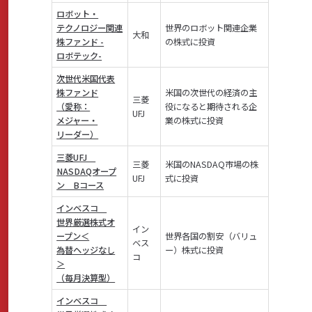
ロボット・
テクノロジー関連
世界のロボット関連企業
大和
株ファンド -
の株式に投資
ロボテック-
次世代米国代表
株ファンド
米国の次世代の経済の主
三菱
（愛称：
役になると期待される企
UFJ
メジャー・
業の株式に投資
リーダー）
三菱UFJ
三菱
米国のNASDAQ市場の株
NASDAQオープ
UFJ
式に投資
ン Bコース
インベスコ
世界厳選株式オ
イン
ープン＜
世界各国の割安（バリュ
ベス
為替ヘッジなし
ー）株式に投資
コ
＞
（毎月決算型）
インベスコ