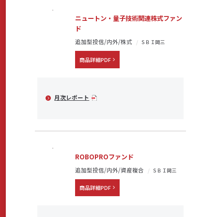
商品・サービス
ニュートン・量子技術関連株式ファン
ド
追加型投信/内外/株式
ＳＢＩ岡三
各種情報・セミナー
商品詳細PDF
店舗のご案内
月次レポート
サポート・お手続き
ROBOPROファンド
会社案内
追加型投信/内外/資産複合
ＳＢＩ岡三
商品詳細PDF
採用情報