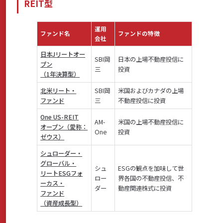
REIT型
運用
ファンド名
ファンドの特徴
会社
日本Jリートオー
SBI岡
日本の上場不動産投信に
プン
三
投資
（1年決算型）
北米リート・
SBI岡
米国およびカナダの上場
ファンド
三
不動産投信に投資
One US-REIT
AM-
米国の上場不動産投信に
オープン（愛称：
One
投資
ゼウス）
シュローダー・
グローバル・
シュ
ESGの観点を加味して世
リートESGフォ
ロー
界各国の不動産投信、不
ーカス・
ダー
動産関連株式に投資
ファンド
（資産成長型）