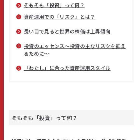
そもそも「投資」って何？
資産運用での「リスク」とは？
サステナビリティ
長い目で見ると世界の株価は上昇傾向
投資のエッセンス～投資の主なリスクを抑え
よくあるご質問はこちら
るために～
「わたし」に合った資産運用スタイル
問い合わせフォーム
お電話でのお問い合わせ
そもそも「投資」って何？
0120-03-4649
受付時間：9:00～17:00（土・日・祝日を除く）