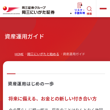
リスク・
キ
手数料等
検索
ー
ワ
キ
資産運用ガイド
ー
ー
ワ
ド
ー
で
らくらく
ネット情報便
HOME
岡三にいがたと始める
資産運用ガイド
ド
探
で
す
探
法人(オーナー)さま向けサービス
す
資産運用はじめの一歩
将来に備える、お金との新しい付き合い方
岡三にいがたと始める
今の暮らしに精一杯で、将来のことはなんとなく後回