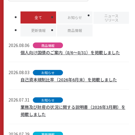
商品・サービス
ニュース
全て
お知らせ
リリース
更新情報
商品情報
各種情報・セミナー
2026.08.06
商品情報
個人向け国債のご案内（8/6～8/31）を掲載しました
店舗のご案内
2026.08.03
お知らせ
自己資本規制比率（2026年6月末）を掲載しました
サポート・お手続き
2026.07.31
お知らせ
会社案内
業務及び財産の状況に関する説明書（2026年3月期）を
掲載しました
採用情報
2026.07.29
更新情報