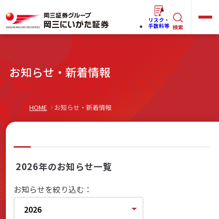
リスク・
キ
手数料等
検索
ー
ワ
キ
お知らせ・新着情報
ー
ー
ワ
ド
ー
で
らくらく
ネット情報便
HOME
お知らせ・新着情報
ド
探
で
す
探
法人(オーナー)さま向けサービス
す
2026年のお知らせ一覧
お知らせを絞り込む：
岡三にいがたと始める