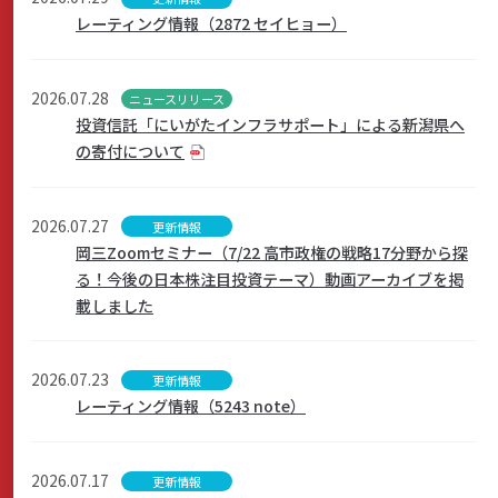
レーティング情報（2872 セイヒョー）
サステナビリティ
2026.07.28
ニュースリリース
投資信託「にいがたインフラサポート」による新潟県へ
の寄付について
よくあるご質問はこちら
2026.07.27
更新情報
岡三Zoomセミナー（7/22 高市政権の戦略17分野から探
る！今後の日本株注目投資テーマ）動画アーカイブを掲
載しました
問い合わせフォーム
2026.07.23
更新情報
お電話でのお問い合わせ
レーティング情報（5243 note）
0120-03-4649
受付時間：9:00～17:00（土・日・祝日を除く）
2026.07.17
更新情報