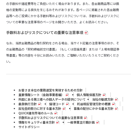
の手数料や諸経費等をご負担いただく場合があります。また、各金融商品等には価
格の変動等による損失を生じるおそれがあります。各ページに掲載された各金融商
品等へのご投資にかかる手数料等およびリスクについては、手数料およびリスクに
ついての重要な注意事項のページをお開きいただき、よくお読みください。
手数料およびリスクについての重要な注意事項
なお、当該金融商品の取引契約をされる場合、当サイト記載の注意事項のほか、そ
の金融商品の「契約締結前交付書面」（もしくは目論見書）または「上場有価証券
等書面」等の内容を十分にお読みいただき、ご理解いただいたうえでご契約くださ
い。
お客さま本位の業務運営を実現するための方針
重要情報シート（⾦融事業者編）
個人情報保護方針
外国にある第三者への個人データの提供について
当社の勧誘方針
最良執行方針
倫理コード
利益相反管理方針の概要
反社会的勢力に対する基本方針
募集の配分にかかる基本方針
QUICK優先市場のルール
手数料およびリスクについての重要な注意事項
情報セキュリティ基本方針
一般事業主行動計画
サイトポリシー