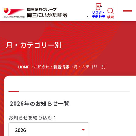
リスク・
キ
手数料等
検索
ー
ワ
キ
月・カテゴリー別
ー
ー
ワ
ド
ー
で
らくらく
ネット情報便
HOME
お知らせ・新着情報
月・カテゴリー別
ド
探
で
す
探
法人(オーナー)さま向けサービス
す
2026年のお知らせ一覧
お知らせを絞り込む：
岡三にいがたと始める