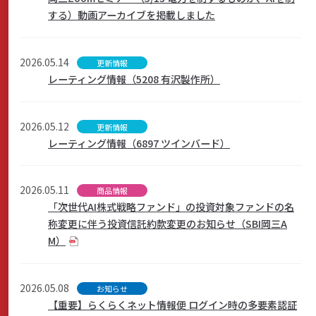
する）動画アーカイブを掲載しました
サステナビリティ
2026.05.14
更新情報
レーティング情報（5208 有沢製作所）
よくあるご質問はこちら
2026.05.12
更新情報
レーティング情報（6897 ツインバード）
2026.05.11
商品情報
問い合わせフォーム
「次世代AI株式戦略ファンド」の投資対象ファンドの名
称変更に伴う投資信託約款変更のお知らせ（SBI岡三A
M）
お電話でのお問い合わせ
0120-03-4649
2026.05.08
お知らせ
受付時間：9:00～17:00（土・日・祝日を除く）
【重要】らくらくネット情報便 ログイン時の多要素認証