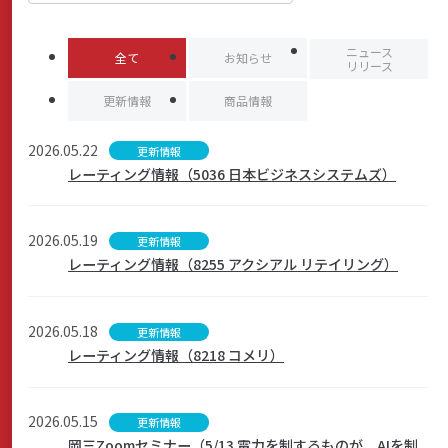
商品・サービス
ニュース
全て
お知らせ
リリース
更新情報
商品情報
各種情報・セミナー
2026.05.22
更新情報
レーティング情報（5036 日本ビジネスシステムズ）
店舗のご案内
2026.05.19
更新情報
レーティング情報（8255 アクシアル リテイリング）
サポート・お手続き
2026.05.18
更新情報
会社案内
レーティング情報（8218 コメリ）
2026.05.15
更新情報
採用情報
岡三Zoomセミナー（5/13 電力を制するものが、AIを制