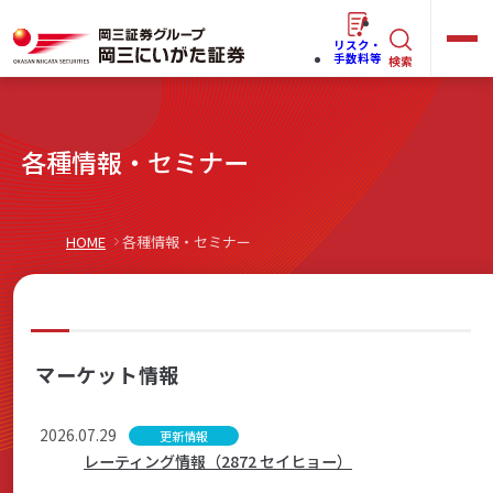
リスク・
キ
手数料等
検索
ー
ワ
キ
各種情報・セミナー
ー
ー
ワ
ド
ー
で
らくらく
ネット情報便
HOME
各種情報・セミナー
ド
探
で
す
探
法人(オーナー)さま向けサービス
す
マーケット情報
2026.07.29
更新情報
岡三にいがたと始める
レーティング情報（2872 セイヒョー）