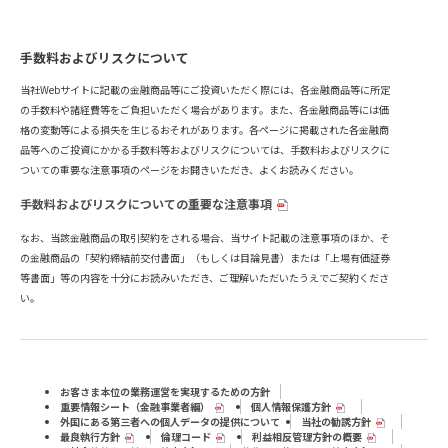
手数料およびリスクについて
当社Webサイトに記載の金融商品等にご投資いただく際には、各金融商品等に所定
の手数料や諸経費等をご負担いただく場合があります。また、各金融商品等には価
格の変動等による損失を生じるおそれがあります。各ページに掲載された各金融商
品等へのご投資にかかる手数料等およびリスクについては、手数料およびリスクに
ついての重要な注意事項のページをお開きいただき、よくお読みください。
手数料およびリスクについての重要な注意事項
なお、当該金融商品の取引契約をされる場合、当サイト記載の注意事項のほか、そ
の金融商品の「契約締結前交付書面」（もしくは目論見書）または「上場有価証券
等書面」等の内容を十分にお読みいただき、ご理解いただいたうえでご契約くださ
い。
お客さま本位の業務運営を実現するための方針
重要情報シート（⾦融事業者編）
個人情報保護方針
外国にある第三者への個人データの提供について
当社の勧誘方針
最良執行方針
倫理コード
利益相反管理方針の概要