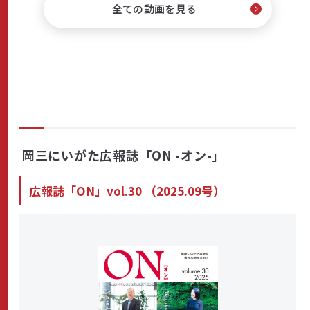
の
全ての動画を見る
ペ
ー
ジ
送
岡三にいがた広報誌「ON -オン-」
り
広報誌「ON」vol.30 （2025.09号）