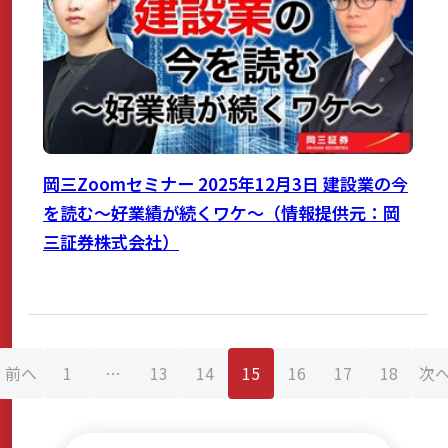
岡三Zoomセミナー 2025年12月3日 建設業の今
を読む～好業績が続くワケ～（情報提供元：岡
三証券株式会社）
投
前へ
1
…
13
14
15
16
17
18
次
稿