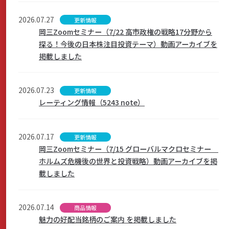
商品・サービス
2026.07.27
更新情報
岡三Zoomセミナー（7/22 高市政権の戦略17分野から
探る！今後の日本株注目投資テーマ）動画アーカイブを
掲載しました
各種情報・セミナー
2026.07.23
更新情報
店舗のご案内
レーティング情報（5243 note）
2026.07.17
更新情報
サポート・お手続き
岡三Zoomセミナー（7/15 グローバルマクロセミナー
ホルムズ危機後の世界と投資戦略）動画アーカイブを掲
載しました
会社案内
2026.07.14
商品情報
採用情報
魅力の好配当銘柄のご案内 を掲載しました