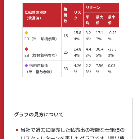
リターン
銘
仕組債の種類
リス
柄
平
最大
最小
（償還済）
ク
数
均
値
値
◆
15.8
3.2
17.1
-0.23
15
EB（単一銘柄参照）
4%
4%
7%
%
◆
14.8
4.4
30.4
-33.3
25
EB（複数銘柄参照）
4%
3%
5%
3%
◆
株価連動債
4.26
2.2
7.56
0.03
33
（単一指数参照）
%
8%
%
%
グラフの見方について
当社で過去に販売した私売出の複雑な仕組債の
リスク・リターンを表したグラフです（売出債