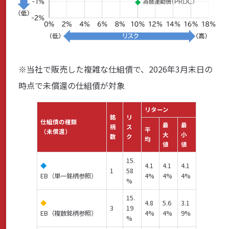
※当社で販売した複雑な仕組債で、2026年3月末日の
時点で未償還の仕組債が対象
リターン
銘
リ
仕組債の種類
最
最
柄
ス
平
（未償還）
大
小
数
ク
均
値
値
15.
◆
4.1
4.1
4.1
1
58
EB（単一銘柄参照）
4%
4%
4%
%
15.
◆
4.8
5.6
3.1
3
19
EB（複数銘柄参照）
4%
4%
9%
%