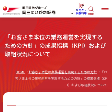
リスク・
キ
手数料等
検索
ー
ワ
キ
「お客さま本位の業務運営を実現する
ー
ー
ワ
ための方針」の成果指標（KPI）および
ド
ー
取組状況について
で
らくらく
ネット情報便
ド
探
で
す
探
HOME
お客さま本位の業務運営を実現するための方針
「お
法人(オーナー)さま向けサービス
す
客さま本位の業務運営を実現するための方針」の成果指標（KP
I）および取組状況について
岡三にいがたと始める